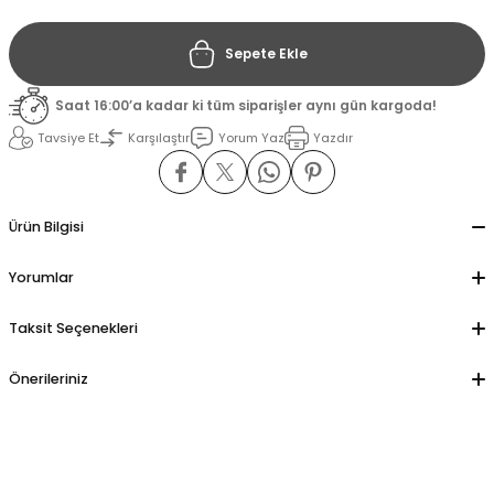
Sepete Ekle
il
il
Saat 16:00’a kadar ki tüm siparişler aynı gün kargoda!
stant
stant
Tavsiye Et
Karşılaştır
Yorum Yaz
Yazdır
ippe
ippe
ani
ani
Ürün Bilgisi
Yorumlar
Taksit Seçenekleri
Önerileriniz