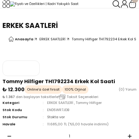
Geri Dön
Geri Dön
ERKEK SAATLERİ
LERİ
LERİ
Anasayfa
ERKEK SAATLERİ
Tommy Hilfiger TH1792234 Erkek Kol Sa
Tommy Hilfiger TH1792234 Erkek Kol Saati
₺ 12.300
Online'a özel fırsat
100% Orjinal
(0) Yorum
₺ 1.367
den başlayan taksitlerle!
Taksit Seçenekleri
Kategori
ERKEK SAATLERİ
,
Tommy Hilfiger
Stok Kodu
END5WR7JDB
Stok Durumu
Stokta var
Havale
11.685,00 TL (%5,00 havale indirimi)
oix
oix