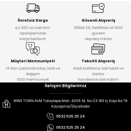
er
er
Ücretsiz Kargo
Güvenli Alışveriş
₺2.450 ve üzeri tüm
256bit SSL Sertifikası ile %100
siparişlerinizde
güvenli
kargo bedava!
alışveriş imkanı
Müşteri Memnuniyeti
Taksitli Alışveriş
14 Gün içerisinde kolay iade ve
Kredi kartlarına özel taksit ve
değişim
banka
%100 memnuniyet
havalesine özel indirim
İletişim Bilgilerimiz
WINS TOWN AVM Talaytepe Mah. 4005 Sk. No:1/A 183 İç Kapı No:78
Kayapınar/Diyarbakır
0532 525 25 24
0532 525 25 24