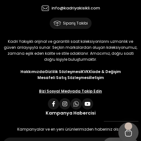
info@kadriyakisikli.com
Sipariş Takibi
Kadri Yakışıklı orijinal ve garantili saat koleksiyonlarını uzmanlık ve
güven anlayışıyla sunar. Seçkin markalardan oluşan koleksiyonumuz,
zamana eşlik eden kalite ve stile odaklanır. Amacımız, doğru saati
doğru kişiyle buluşturmaktır.
Hakkımızda
Gizlilik Sözleşmesi
KVKK
İade & Değişim
Mesafeli Satış Sözleşmesi
İletişim
Bizi Sosyal Medyada Takip Edin
Kampanya Habercisi
Kampanyalar ve en yeni ürünlerimizden haberiniz olsun