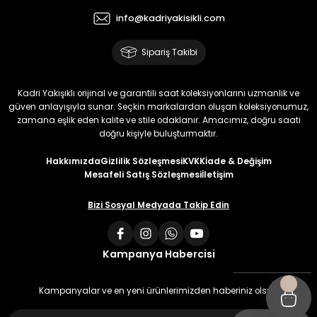
info@kadriyakisikli.com
Sipariş Takibi
Kadri Yakışıklı orijinal ve garantili saat koleksiyonlarını uzmanlık ve
güven anlayışıyla sunar. Seçkin markalardan oluşan koleksiyonumuz,
zamana eşlik eden kalite ve stile odaklanır. Amacımız, doğru saati
doğru kişiyle buluşturmaktır.
Hakkımızda
Gizlilik Sözleşmesi
KVKK
İade & Değişim
Mesafeli Satış Sözleşmesi
İletişim
Bizi Sosyal Medyada Takip Edin
Kampanya Habercisi
Kampanyalar ve en yeni ürünlerimizden haberiniz olsun