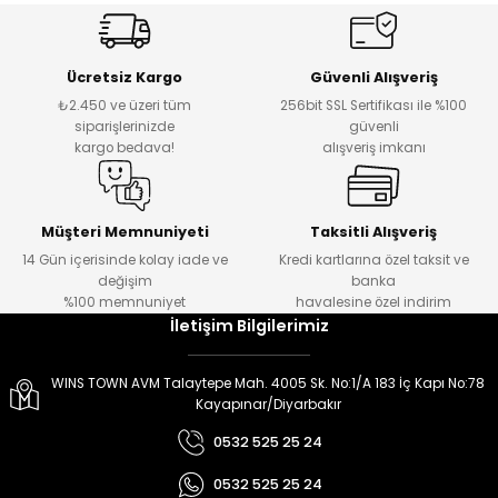
er
er
Ücretsiz Kargo
Güvenli Alışveriş
₺2.450 ve üzeri tüm
256bit SSL Sertifikası ile %100
siparişlerinizde
güvenli
kargo bedava!
alışveriş imkanı
Müşteri Memnuniyeti
Taksitli Alışveriş
14 Gün içerisinde kolay iade ve
Kredi kartlarına özel taksit ve
değişim
banka
%100 memnuniyet
havalesine özel indirim
İletişim Bilgilerimiz
WINS TOWN AVM Talaytepe Mah. 4005 Sk. No:1/A 183 İç Kapı No:78
Kayapınar/Diyarbakır
0532 525 25 24
0532 525 25 24