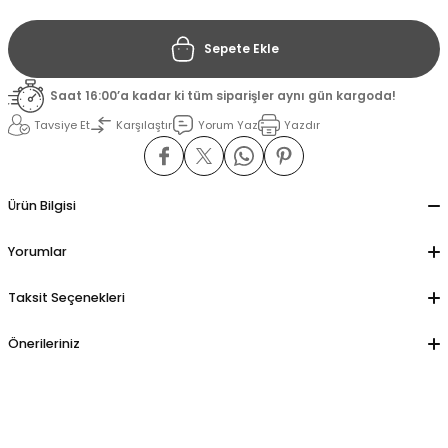
Sepete Ekle
il
il
Saat 16:00’a kadar ki tüm siparişler aynı gün kargoda!
stant
stant
Tavsiye Et
Karşılaştır
Yorum Yaz
Yazdır
ippe
ippe
ani
ani
Ürün Bilgisi
Yorumlar
Taksit Seçenekleri
Önerileriniz