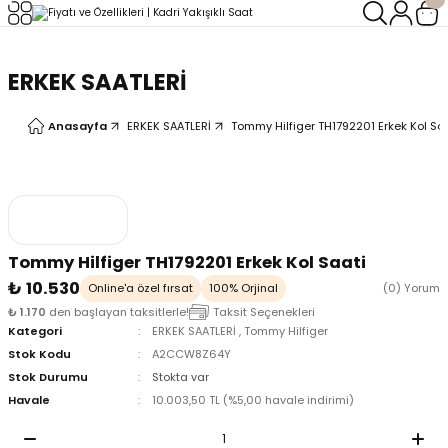
Geri Dön
Geri Dön
ERKEK SAATLERİ
LERİ
LERİ
Anasayfa
ERKEK SAATLERİ
Tommy Hilfiger TH1792201 Erkek Kol Sa
Tommy Hilfiger TH1792201 Erkek Kol Saati
₺ 10.530
Online'a özel fırsat
100% Orjinal
(0) Yorum
₺ 1.170
den başlayan taksitlerle!
Taksit Seçenekleri
Kategori
ERKEK SAATLERİ
,
Tommy Hilfiger
Stok Kodu
A2CCW8Z64Y
Stok Durumu
Stokta var
Havale
10.003,50 TL (%5,00 havale indirimi)
oix
oix