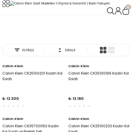
0
Geri Dön
Geri Dön
Calvin Klein
LERİ
LERİ
Anasayfa
KADIN SAATLERİ
Calvin Klein
FİLTRELE
SIRALA
Calvin Klein
Calvin Klein
Calvin Klein CK25100201 Kadın Kol
Calvin Klein CK25100199 Kadın Kol
Saati
Saati
₺ 12.300
₺ 13.180
Calvin Klein
Calvin Klein
Calvin Klein CK35700050 Kadın
Calvin Klein CK25100203 Kadın Kol
oix
oix
Kol Saati ve Bileklik Seti
Saati