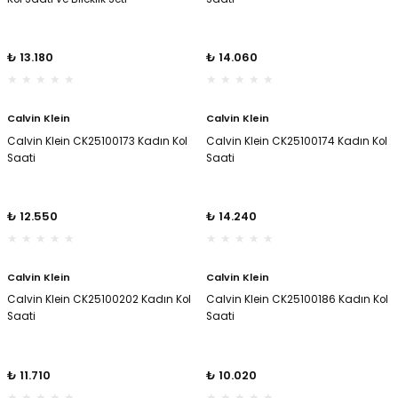
il
il
₺ 13.180
₺ 14.060
stant
stant
Calvin Klein
Calvin Klein
ippe
ippe
Calvin Klein CK25100173 Kadın Kol
Calvin Klein CK25100174 Kadın Kol
Saati
Saati
ani
ani
₺ 12.550
₺ 14.240
Calvin Klein
Calvin Klein
Calvin Klein CK25100202 Kadın Kol
Calvin Klein CK25100186 Kadın Kol
Saati
Saati
₺ 11.710
₺ 10.020