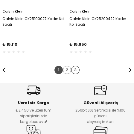
Calvin Klein
Calvin Klein
Calvin Klein CK25100027 Kadın Kol
Calvin Klein CK25200422 Kadın
Saati
Kol Saati
₺ 15.110
₺ 15.950
1
2
3
Ücretsiz Kargo
Güvenli Alışveriş
₺2.450 ve üzeri tüm
256bit SSL Sertifikası ile %100
siparişlerinizde
güvenli
kargo bedava!
alışveriş imkanı