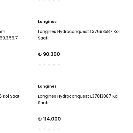
Longines
2mm
Longines Hydroconquest L37693587 Kol
69.3.56.7
Saati
₺ 90.300
Longines
 Kol Saati
Longines Hydroconquest L37813087 Kol
Saati
₺ 114.000