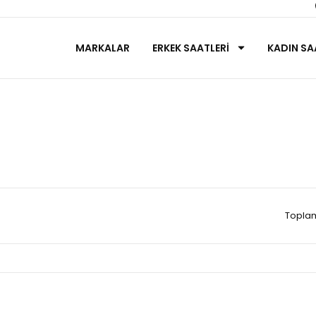
MARKALAR
ERKEK SAATLERİ
KADIN SA
Longines
Anasayfa
ERKEK SAATLERİ
Longines
Toplam