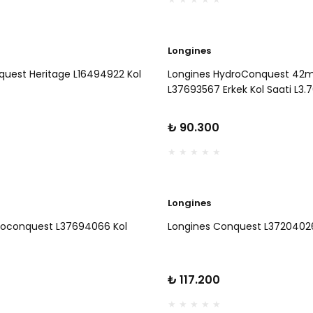
Longines
quest Heritage L16494922 Kol
Longines HydroConquest 4
L37693567 Erkek Kol Saati L3.7
₺ 90.300
Longines
roconquest L37694066 Kol
Longines Conquest L37204026
₺ 117.200