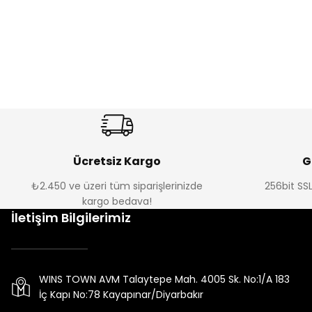
Ücretsiz Kargo
G
₺2.450 ve üzeri tüm siparişlerinizde
256bit SSL
kargo bedava!
İletişim Bilgilerimiz
WINS TOWN AVM Talaytepe Mah. 4005 Sk. No:1/A 183
İç Kapı No:78 Kayapınar/Diyarbakır