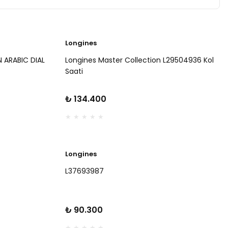
Longines
 ARABIC DIAL
Longines Master Collection L29504936 Kol
Saati
₺ 134.400
Longines
L37693987
₺ 90.300