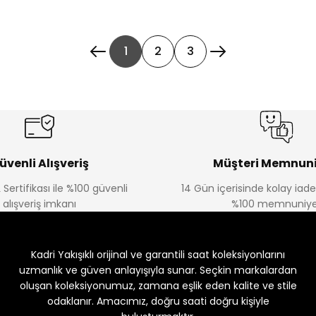
1
2
3
üvenli Alışveriş
Müşteri Memnuni
 Sertifikası ile %100 güvenli
14 Gün içerisinde kolay iad
alışveriş imkanı
%100 memnuniye
Kadri Yakışıklı orijinal ve garantili saat koleksiyonlarını
uzmanlık ve güven anlayışıyla sunar. Seçkin markalardan
oluşan koleksiyonumuz, zamana eşlik eden kalite ve stile
odaklanır. Amacımız, doğru saati doğru kişiyle