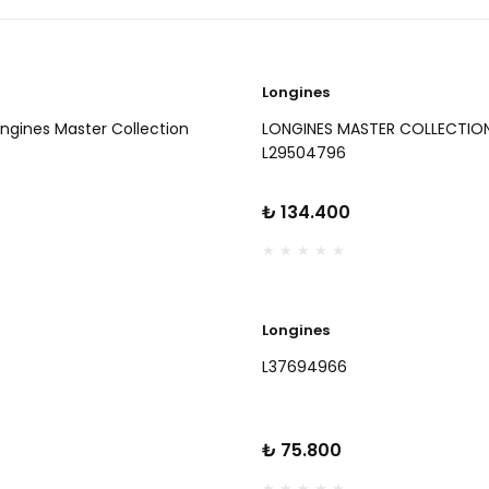
Longines
ngines Master Collection
LONGINES MASTER COLLECTION
L29504796
₺ 134.400
Longines
L37694966
₺ 75.800