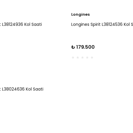
Longines
t L38124936 Kol Saati
Longines Spirit L38124536 Kol 
₺ 179.500
it L38024636 Kol Saati