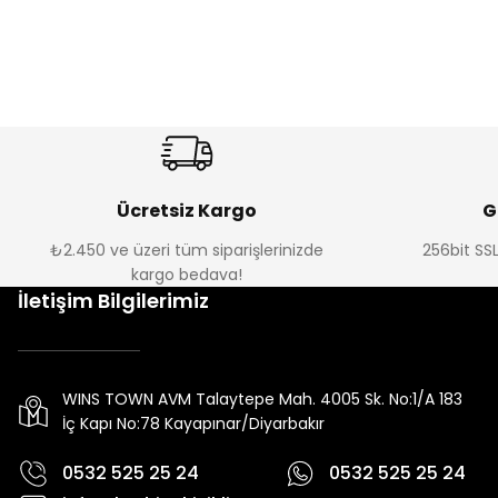
Ücretsiz Kargo
G
₺2.450 ve üzeri tüm siparişlerinizde
256bit SSL
kargo bedava!
İletişim Bilgilerimiz
WINS TOWN AVM Talaytepe Mah. 4005 Sk. No:1/A 183
İç Kapı No:78 Kayapınar/Diyarbakır
0532 525 25 24
0532 525 25 24