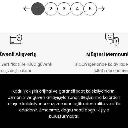
1
2
3
4
5
üvenli Alışveriş
Müşteri Memnuni
 Sertifikası ile %100 güvenli
14 Gün içerisinde kolay iad
alışveriş imkanı
%100 memnuniye
Kadri Yakışıklı orijinal ve garantili saat koleksiyonlarını
uzmanlık ve güven anlayışıyla sunar. Seçkin markalardan
oluşan koleksiyonumuz, zamana eşlik eden kalite ve stile
odaklanır. Amacımız, doğru saati doğru kişiyle
buluşturmaktır.