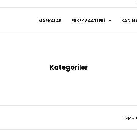
MARKALAR
ERKEK SAATLERİ
KADIN 
Anasayfa
Tommy Hilfiger
Kategoriler
Toplam