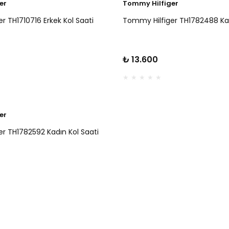
er
Tommy Hilfiger
r TH1710716 Erkek Kol Saati
Tommy Hilfiger TH1782488 Kad
₺ 13.600
er
r TH1782592 Kadın Kol Saati