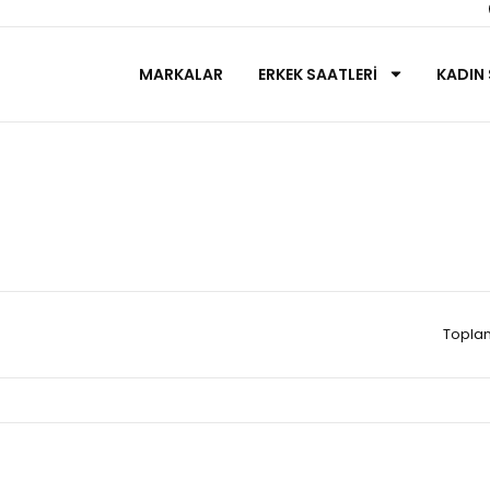
MARKALAR
ERKEK SAATLERİ
KADIN 
Maurice Lacroix
Anasayfa
KADIN SAATLERİ
Maurice Lacroix
Toplam