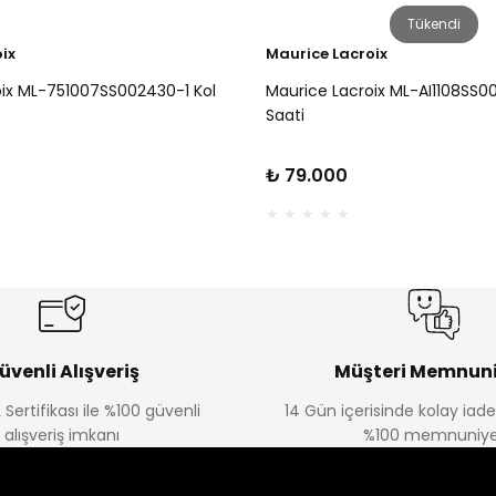
Tükendi
ix
Maurice Lacroix
oix ML-751007SS002430-1 Kol
Maurice Lacroix ML-AI1108SS0
Saati
₺ 79.000
üvenli Alışveriş
Müşteri Memnuni
 Sertifikası ile %100 güvenli
14 Gün içerisinde kolay iad
alışveriş imkanı
%100 memnuniye