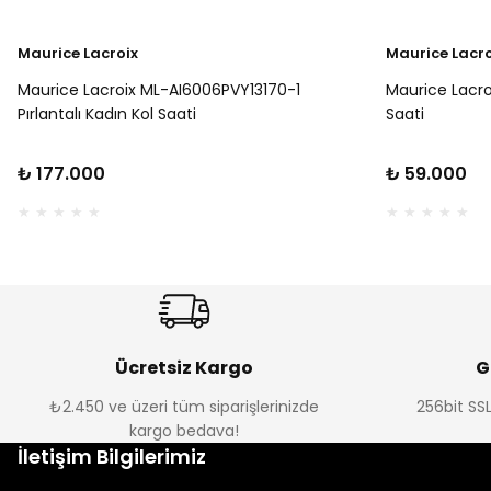
Maurice Lacroix
Maurice Lacro
Maurice Lacroix ML-AI6006PVY13170-1
Maurice Lacr
Pırlantalı Kadın Kol Saati
Saati
₺ 177.000
₺ 59.000
Ücretsiz Kargo
G
₺2.450 ve üzeri tüm siparişlerinizde
256bit SSL
kargo bedava!
İletişim Bilgilerimiz