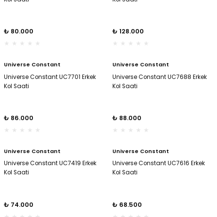
il
il
₺ 80.000
₺ 128.000
stant
stant
Universe Constant
Universe Constant
ippe
ippe
Universe Constant UC7701 Erkek
Universe Constant UC7688 Erkek
Kol Saati
Kol Saati
ani
ani
₺ 86.000
₺ 88.000
Universe Constant
Universe Constant
Universe Constant UC7419 Erkek
Universe Constant UC7616 Erkek
Kol Saati
Kol Saati
₺ 74.000
₺ 68.500