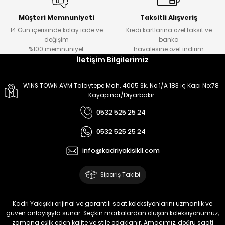
Müşteri Memnuniyeti
Taksitli Alışveriş
14 Gün içerisinde kolay iade ve
Kredi kartlarına özel taksit ve
değişim
banka
%100 memnuniyet
havalesine özel indirim
İletişim Bilgilerimiz
WINS TOWN AVM Talaytepe Mah. 4005 Sk. No:1/A 183 İç Kapı No:78
Kayapınar/Diyarbakır
0532 525 25 24
0532 525 25 24
info@kadriyakisikli.com
Sipariş Takibi
Kadri Yakışıklı orijinal ve garantili saat koleksiyonlarını uzmanlık ve
güven anlayışıyla sunar. Seçkin markalardan oluşan koleksiyonumuz,
zamana eşlik eden kalite ve stile odaklanır. Amacımız, doğru saati