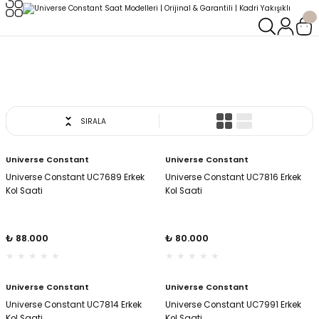
Geri Dön
Geri Dön
Universe Constant
LERİ
LERİ
Anasayfa
ERKEK SAATLERİ
Universe Constant
SIRALA
Universe Constant
Universe Constant
Universe Constant UC7689 Erkek
Universe Constant UC7816 Erkek
Kol Saati
Kol Saati
₺ 88.000
₺ 80.000
Universe Constant
Universe Constant
Universe Constant UC7814 Erkek
Universe Constant UC7991 Erkek
oix
oix
Kol Saati
Kol Saati