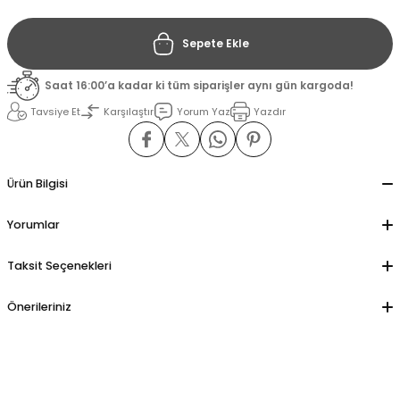
Sepete Ekle
il
il
Saat 16:00’a kadar ki tüm siparişler aynı gün kargoda!
stant
stant
Tavsiye Et
Karşılaştır
Yorum Yaz
Yazdır
ippe
ippe
ani
ani
Ürün Bilgisi
Yorumlar
Taksit Seçenekleri
Önerileriniz