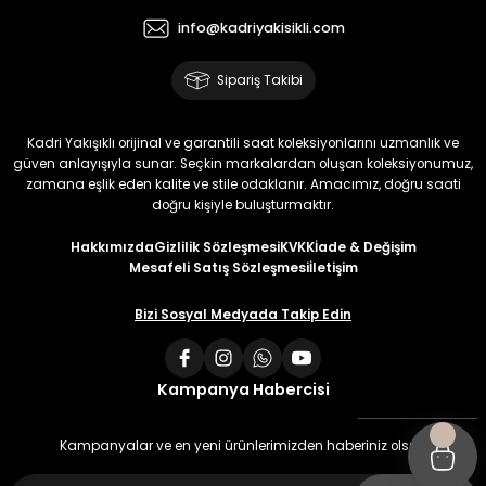
info@kadriyakisikli.com
Sipariş Takibi
Kadri Yakışıklı orijinal ve garantili saat koleksiyonlarını uzmanlık ve
güven anlayışıyla sunar. Seçkin markalardan oluşan koleksiyonumuz,
zamana eşlik eden kalite ve stile odaklanır. Amacımız, doğru saati
doğru kişiyle buluşturmaktır.
Hakkımızda
Gizlilik Sözleşmesi
KVKK
İade & Değişim
Mesafeli Satış Sözleşmesi
İletişim
Bizi Sosyal Medyada Takip Edin
Kampanya Habercisi
Kampanyalar ve en yeni ürünlerimizden haberiniz olsun