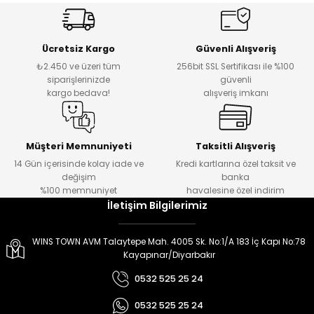
er
er
Ücretsiz Kargo
Güvenli Alışveriş
₺2.450 ve üzeri tüm
256bit SSL Sertifikası ile %100
siparişlerinizde
güvenli
kargo bedava!
alışveriş imkanı
Müşteri Memnuniyeti
Taksitli Alışveriş
14 Gün içerisinde kolay iade ve
Kredi kartlarına özel taksit ve
değişim
banka
%100 memnuniyet
havalesine özel indirim
İletişim Bilgilerimiz
WINS TOWN AVM Talaytepe Mah. 4005 Sk. No:1/A 183 İç Kapı No:78
Kayapınar/Diyarbakır
0532 525 25 24
0532 525 25 24