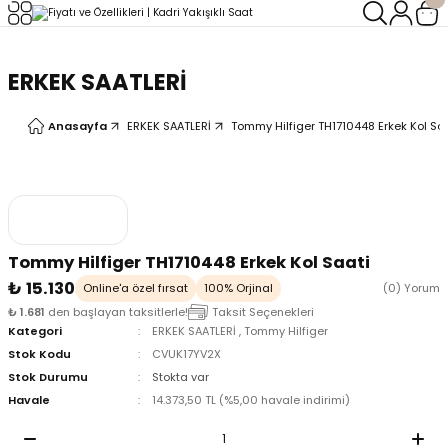
Geri Dön
Geri Dön
ERKEK SAATLERİ
LERİ
LERİ
Anasayfa
ERKEK SAATLERİ
Tommy Hilfiger TH1710448 Erkek Kol Sa
Tommy Hilfiger TH1710448 Erkek Kol Saati
₺ 15.130
Online'a özel fırsat
100% Orjinal
(0) Yorum
₺ 1.681
den başlayan taksitlerle!
Taksit Seçenekleri
Kategori
ERKEK SAATLERİ
,
Tommy Hilfiger
Stok Kodu
CVUK17YV2X
Stok Durumu
Stokta var
Havale
14.373,50 TL (%5,00 havale indirimi)
oix
oix