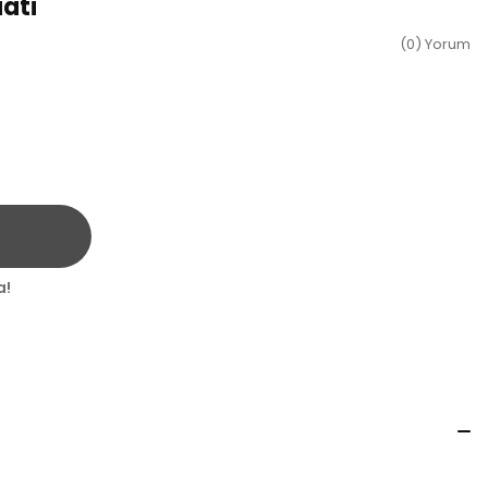
ati
(0) Yorum
a!