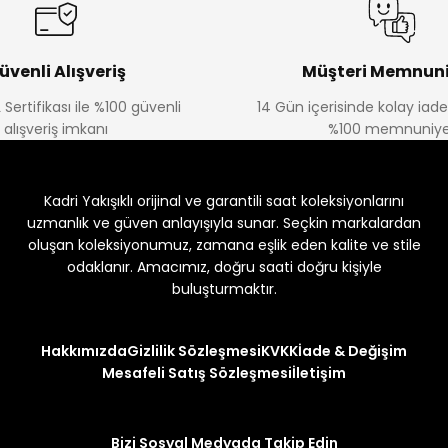
üvenli Alışveriş
Müşteri Memnuni
 Sertifikası ile %100 güvenli
14 Gün içerisinde kolay iad
alışveriş imkanı
%100 memnuniye
Kadri Yakışıklı orijinal ve garantili saat koleksiyonlarını
uzmanlık ve güven anlayışıyla sunar. Seçkin markalardan
oluşan koleksiyonumuz, zamana eşlik eden kalite ve stile
odaklanır. Amacımız, doğru saati doğru kişiyle
buluşturmaktır.
Hakkımızda
Gizlilik Sözleşmesi
KVKK
İade & Değişim
Mesafeli Satış Sözleşmesi
İletişim
Bizi Sosyal Medyada Takip Edin