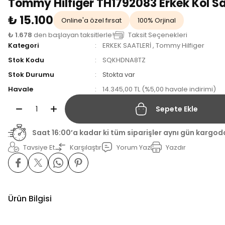
Tommy Hilfiger TH1792083 Erkek Kol Sa
₺ 15.100
Online'a özel fırsat
100% Orjinal
₺ 1.678
den başlayan taksitlerle!
Taksit Seçenekleri
Kategori
ERKEK SAATLERİ
,
Tommy Hilfiger
Stok Kodu
SQKHDNA8TZ
Stok Durumu
Stokta var
Havale
14.345,00 TL (%5,00 havale indirimi)
Sepete Ekle
Saat 16:00’a kadar ki tüm siparişler aynı gün kargod
Tavsiye Et
Karşılaştır
Yorum Yaz
Yazdır
Ürün Bilgisi