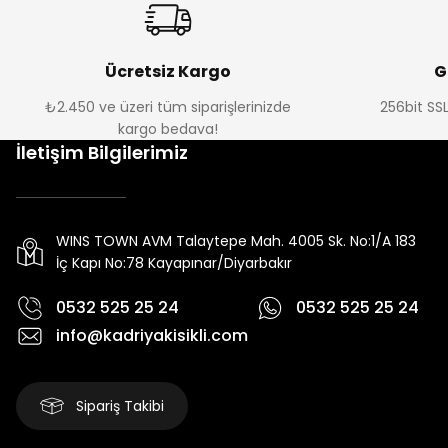
Ücretsiz Kargo
G
₺2.450 ve üzeri tüm siparişlerinizde
256bit SSL
kargo bedava!
İletişim Bilgilerimiz
WINS TOWN AVM Talaytepe Mah. 4005 Sk. No:1/A 183
İç Kapı No:78 Kayapınar/Diyarbakır
0532 525 25 24
0532 525 25 24
info@kadriyakisikli.com
Sipariş Takibi