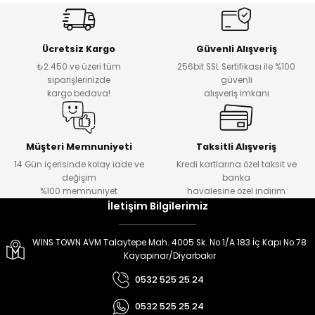
er
er
Ücretsiz Kargo
Güvenli Alışveriş
₺2.450 ve üzeri tüm
256bit SSL Sertifikası ile %100
siparişlerinizde
güvenli
kargo bedava!
alışveriş imkanı
Müşteri Memnuniyeti
Taksitli Alışveriş
14 Gün içerisinde kolay iade ve
Kredi kartlarına özel taksit ve
değişim
banka
%100 memnuniyet
havalesine özel indirim
İletişim Bilgilerimiz
WINS TOWN AVM Talaytepe Mah. 4005 Sk. No:1/A 183 İç Kapı No:78
Kayapınar/Diyarbakır
0532 525 25 24
0532 525 25 24