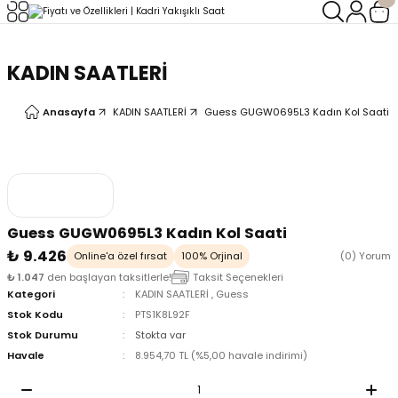
Geri Dön
Geri Dön
KADIN SAATLERİ
LERİ
LERİ
Anasayfa
KADIN SAATLERİ
Guess GUGW0695L3 Kadın Kol Saati
Guess GUGW0695L3 Kadın Kol Saati
₺ 9.426
Online'a özel fırsat
100% Orjinal
(0) Yorum
₺ 1.047
den başlayan taksitlerle!
Taksit Seçenekleri
Kategori
KADIN SAATLERİ
,
Guess
Stok Kodu
PTS1K8L92F
Stok Durumu
Stokta var
Havale
8.954,70 TL (%5,00 havale indirimi)
oix
oix