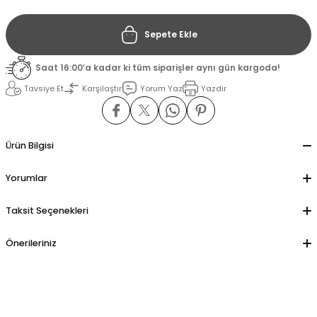
Sepete Ekle
il
il
Saat 16:00’a kadar ki tüm siparişler aynı gün kargoda!
stant
stant
Tavsiye Et
Karşılaştır
Yorum Yaz
Yazdır
ippe
ippe
ani
ani
Ürün Bilgisi
Yorumlar
Taksit Seçenekleri
Önerileriniz