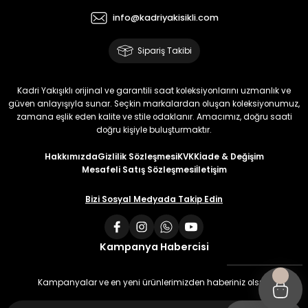
info@kadriyakisikli.com
Sipariş Takibi
Kadri Yakışıklı orijinal ve garantili saat koleksiyonlarını uzmanlık ve
güven anlayışıyla sunar. Seçkin markalardan oluşan koleksiyonumuz,
zamana eşlik eden kalite ve stile odaklanır. Amacımız, doğru saati
doğru kişiyle buluşturmaktır.
Hakkımızda
Gizlilik Sözleşmesi
KVKK
İade & Değişim
Mesafeli Satış Sözleşmesi
İletişim
Bizi Sosyal Medyada Takip Edin
Kampanya Habercisi
Kampanyalar ve en yeni ürünlerimizden haberiniz olsun