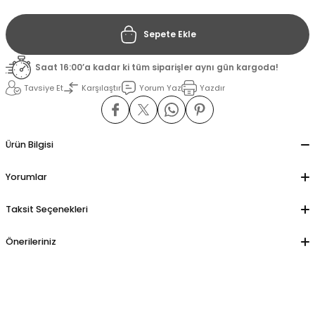
Sepete Ekle
il
il
Saat 16:00’a kadar ki tüm siparişler aynı gün kargoda!
stant
stant
Tavsiye Et
Karşılaştır
Yorum Yaz
Yazdır
ippe
ippe
ani
ani
Ürün Bilgisi
Yorumlar
Taksit Seçenekleri
Önerileriniz