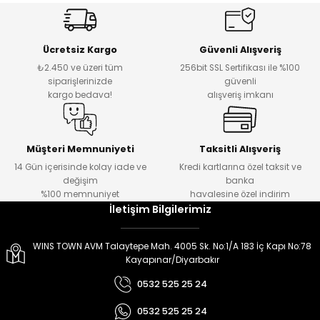
er
er
Ücretsiz Kargo
Güvenli Alışveriş
₺2.450 ve üzeri tüm
256bit SSL Sertifikası ile %100
siparişlerinizde
güvenli
kargo bedava!
alışveriş imkanı
Müşteri Memnuniyeti
Taksitli Alışveriş
14 Gün içerisinde kolay iade ve
Kredi kartlarına özel taksit ve
değişim
banka
%100 memnuniyet
havalesine özel indirim
İletişim Bilgilerimiz
WINS TOWN AVM Talaytepe Mah. 4005 Sk. No:1/A 183 İç Kapı No:78
Kayapınar/Diyarbakır
0532 525 25 24
0532 525 25 24