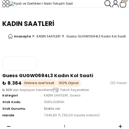
Geri Dön
Geri Dön
KADIN SAATLERİ
LERİ
LERİ
Anasayfa
KADIN SAATLERİ
Guess GUGW0694L3 Kadın Kol Saati
Guess GUGW0694L3 Kadın Kol Saati
₺ 8.364
Online'a özel fırsat
100% Orjinal
(0) Yorum
₺ 929
den başlayan taksitlerle!
Taksit Seçenekleri
Kategori
KADIN SAATLERİ
,
Guess
Stok Kodu
1SWSJ33RAH
Stok Durumu
Stokta var
Havale
7.945,80 TL (%5,00 havale indirimi)
oix
oix