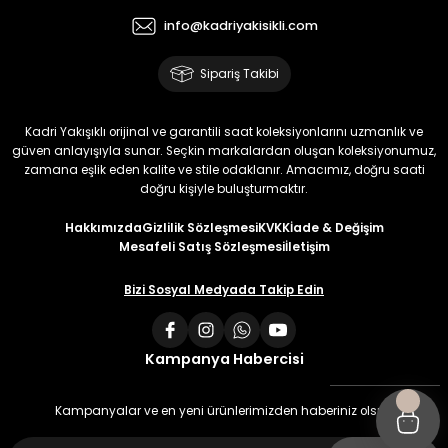
info@kadriyakisikli.com
Sipariş Takibi
Kadri Yakışıklı orijinal ve garantili saat koleksiyonlarını uzmanlık ve
güven anlayışıyla sunar. Seçkin markalardan oluşan koleksiyonumuz,
zamana eşlik eden kalite ve stile odaklanır. Amacımız, doğru saati
doğru kişiyle buluşturmaktır.
Hakkımızda
Gizlilik Sözleşmesi
KVKK
İade & Değişim
Mesafeli Satış Sözleşmesi
İletişim
Bizi Sosyal Medyada Takip Edin
Kampanya Habercisi
Kampanyalar ve en yeni ürünlerimizden haberiniz olsun