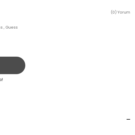
(0) Yorum
ss
,
Guess
a!