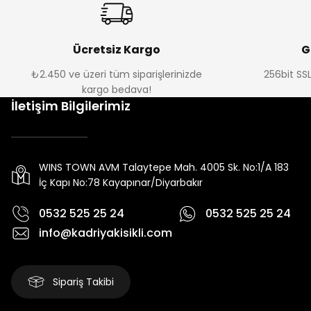
Ücretsiz Kargo
G
₺2.450 ve üzeri tüm siparişlerinizde
256bit SSL
kargo bedava!
İletişim Bilgilerimiz
WINS TOWN AVM Talaytepe Mah. 4005 Sk. No:1/A 183
İç Kapı No:78 Kayapınar/Diyarbakır
0532 525 25 24
0532 525 25 24
info@kadriyakisikli.com
Sipariş Takibi