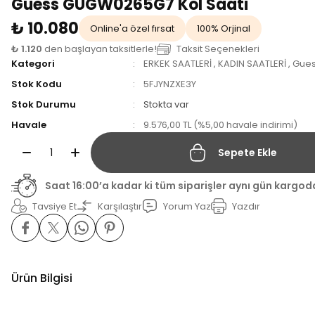
Guess GUGW0265G7 Kol Saati
₺ 10.080
Online'a özel fırsat
100% Orjinal
₺ 1.120
den başlayan taksitlerle!
Taksit Seçenekleri
Kategori
ERKEK SAATLERİ
,
KADIN SAATLERİ
,
Gue
Stok Kodu
5FJYNZXE3Y
Stok Durumu
Stokta var
Havale
9.576,00 TL (%5,00 havale indirimi)
Sepete Ekle
Saat 16:00’a kadar ki tüm siparişler aynı gün kargod
Tavsiye Et
Karşılaştır
Yorum Yaz
Yazdır
Ürün Bilgisi