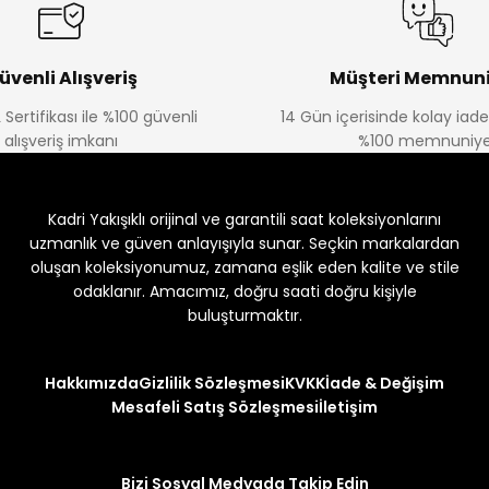
üvenli Alışveriş
Müşteri Memnuni
 Sertifikası ile %100 güvenli
14 Gün içerisinde kolay iad
alışveriş imkanı
%100 memnuniye
Kadri Yakışıklı orijinal ve garantili saat koleksiyonlarını
uzmanlık ve güven anlayışıyla sunar. Seçkin markalardan
oluşan koleksiyonumuz, zamana eşlik eden kalite ve stile
odaklanır. Amacımız, doğru saati doğru kişiyle
buluşturmaktır.
Hakkımızda
Gizlilik Sözleşmesi
KVKK
İade & Değişim
Mesafeli Satış Sözleşmesi
İletişim
Bizi Sosyal Medyada Takip Edin