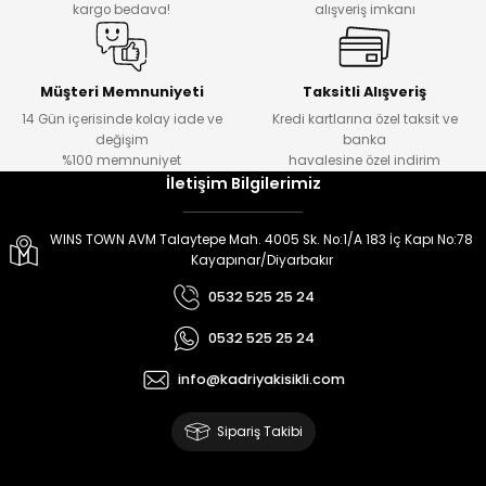
kargo bedava!
alışveriş imkanı
Müşteri Memnuniyeti
Taksitli Alışveriş
14 Gün içerisinde kolay iade ve
Kredi kartlarına özel taksit ve
değişim
banka
%100 memnuniyet
havalesine özel indirim
İletişim Bilgilerimiz
WINS TOWN AVM Talaytepe Mah. 4005 Sk. No:1/A 183 İç Kapı No:78
Kayapınar/Diyarbakır
0532 525 25 24
0532 525 25 24
info@kadriyakisikli.com
Sipariş Takibi