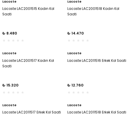
Lacoste
Lacoste
Lacoste LAC2001515 Kadın Kol
Lacoste LAC2001518 Kadın Kol
Saati
Saati
il
il
stant
stant
₺ 8.480
₺ 14.470
ippe
ippe
Lacoste
Lacoste
ani
ani
Lacoste LAC2001517 Kadın Kol
Lacoste LAC2011516 Erkek Kol Saati
Saati
₺ 15.320
₺ 12.760
Lacoste
Lacoste
Lacoste LAC2011517 Erkek Kol Saati
Lacoste LAC2011518 Erkek Kol Saati