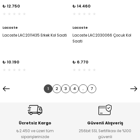
₺ 12.750
₺ 14.460
Lacoste
Lacoste
Lacoste LAC2011435 Erkek Kol Saati
Lacoste LAC2030066 Çocuk Kol
Saati
₺ 10.190
₺ 6.770
1
2
3
4
..
7
Ücretsiz Kargo
Güvenli Alışveriş
₺2.450 ve üzeri tüm
256bit SSL Sertifikası ile %100
siparişlerinizde
güvenli