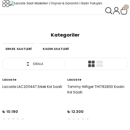
Geri Dön
Geri Dön
Anasayfa
Lacoste
LERİ
LERİ
Kategoriler
ERKEK SAATLERİ
KADIN SAATLERİ
SIRALA
Lacoste
Lacoste
Lacoste LAC2011447 Erkek Kol Saati
Tommy Hilfiger TH1782830 Kadın
Kol Saati
₺ 10.190
₺ 12.300
oix
oix