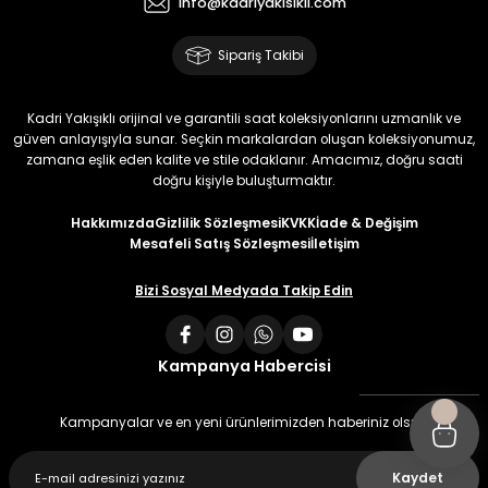
info@kadriyakisikli.com
Sipariş Takibi
Kadri Yakışıklı orijinal ve garantili saat koleksiyonlarını uzmanlık ve
güven anlayışıyla sunar. Seçkin markalardan oluşan koleksiyonumuz,
zamana eşlik eden kalite ve stile odaklanır. Amacımız, doğru saati
doğru kişiyle buluşturmaktır.
Hakkımızda
Gizlilik Sözleşmesi
KVKK
İade & Değişim
Mesafeli Satış Sözleşmesi
İletişim
Bizi Sosyal Medyada Takip Edin
Kampanya Habercisi
Kampanyalar ve en yeni ürünlerimizden haberiniz olsun
Kaydet