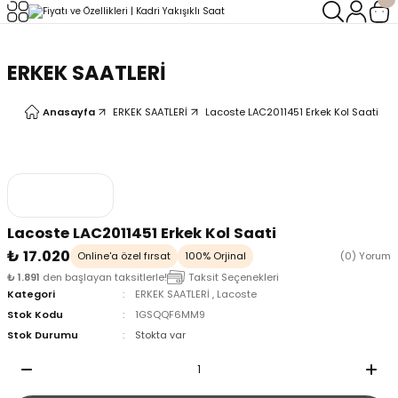
Geri Dön
Geri Dön
ERKEK SAATLERİ
LERİ
LERİ
Anasayfa
ERKEK SAATLERİ
Lacoste LAC2011451 Erkek Kol Saati
Lacoste LAC2011451 Erkek Kol Saati
₺ 17.020
Online'a özel fırsat
100% Orjinal
(0) Yorum
₺ 1.891
den başlayan taksitlerle!
Taksit Seçenekleri
Kategori
ERKEK SAATLERİ
,
Lacoste
Stok Kodu
1GSQQF6MM9
Stok Durumu
Stokta var
oix
oix