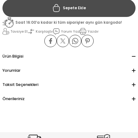
Sepete Ekle
il
il
Saat 16:00’a kadar ki tüm siparişler aynı gün kargoda!
stant
stant
Tavsiye Et
Karşılaştır
Yorum Yaz
Yazdır
ippe
ippe
Ürün Bilgisi
ani
ani
Yorumlar
Taksit Seçenekleri
Önerileriniz