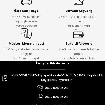
er
er
Ücretsiz Kargo
Güvenli Alışveriş
₺2.450 ve üzeri tüm
256bit SSL Sertifikası ile %100
siparişlerinizde
güvenli
kargo bedava!
alışveriş imkanı
Müşteri Memnuniyeti
Taksitli Alışveriş
14 Gün içerisinde kolay iade ve
Kredi kartlarına özel taksit ve
değişim
banka
%100 memnuniyet
havalesine özel indirim
İletişim Bilgilerimiz
WINS TOWN AVM Talaytepe Mah. 4005 Sk. No:1/A 183 İç Kapı No:78
Kayapınar/Diyarbakır
0532 525 25 24
0532 525 25 24