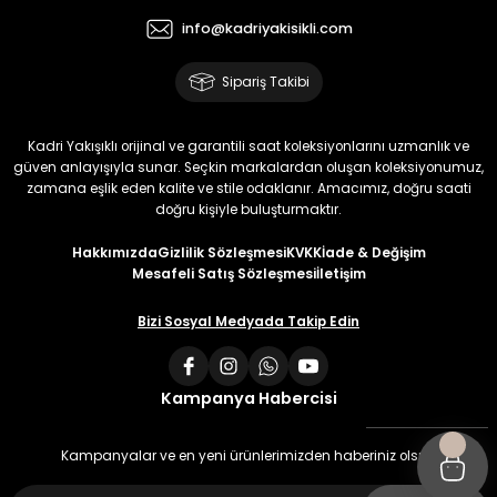
info@kadriyakisikli.com
Sipariş Takibi
Kadri Yakışıklı orijinal ve garantili saat koleksiyonlarını uzmanlık ve
güven anlayışıyla sunar. Seçkin markalardan oluşan koleksiyonumuz,
zamana eşlik eden kalite ve stile odaklanır. Amacımız, doğru saati
doğru kişiyle buluşturmaktır.
Hakkımızda
Gizlilik Sözleşmesi
KVKK
İade & Değişim
Mesafeli Satış Sözleşmesi
İletişim
Bizi Sosyal Medyada Takip Edin
Kampanya Habercisi
Kampanyalar ve en yeni ürünlerimizden haberiniz olsun