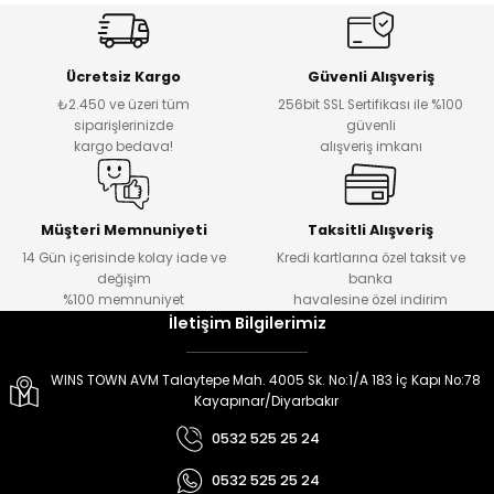
er
er
Ücretsiz Kargo
Güvenli Alışveriş
₺2.450 ve üzeri tüm
256bit SSL Sertifikası ile %100
siparişlerinizde
güvenli
kargo bedava!
alışveriş imkanı
Müşteri Memnuniyeti
Taksitli Alışveriş
14 Gün içerisinde kolay iade ve
Kredi kartlarına özel taksit ve
değişim
banka
%100 memnuniyet
havalesine özel indirim
İletişim Bilgilerimiz
WINS TOWN AVM Talaytepe Mah. 4005 Sk. No:1/A 183 İç Kapı No:78
Kayapınar/Diyarbakır
0532 525 25 24
0532 525 25 24