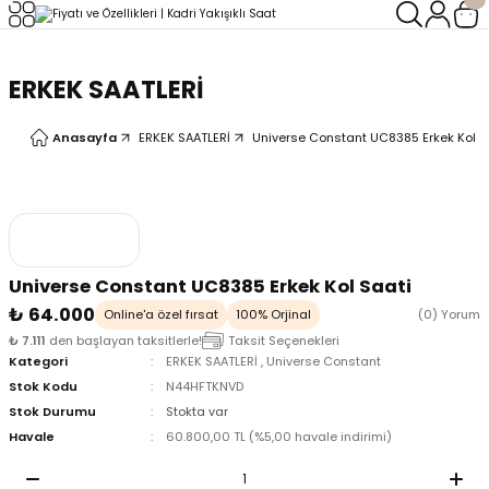
Geri Dön
Geri Dön
ERKEK SAATLERİ
LERİ
LERİ
Anasayfa
ERKEK SAATLERİ
Universe Constant UC8385 Erkek Kol S
Universe Constant UC8385 Erkek Kol Saati
₺ 64.000
Online'a özel fırsat
100% Orjinal
(0) Yorum
₺ 7.111
den başlayan taksitlerle!
Taksit Seçenekleri
Kategori
ERKEK SAATLERİ
,
Universe Constant
Stok Kodu
N44HFTKNVD
Stok Durumu
Stokta var
Havale
60.800,00 TL (%5,00 havale indirimi)
oix
oix