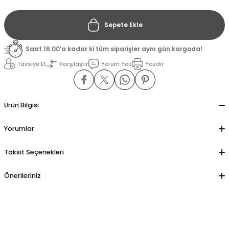
Sepete Ekle
il
il
Saat 16:00’a kadar ki tüm siparişler aynı gün kargoda!
stant
stant
Tavsiye Et
Karşılaştır
Yorum Yaz
Yazdır
ippe
ippe
ani
ani
Ürün Bilgisi
Yorumlar
Taksit Seçenekleri
Önerileriniz