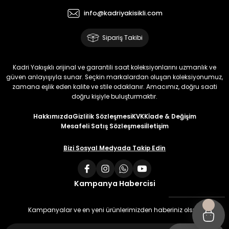
info@kadriyakisikli.com
Sipariş Takibi
Kadri Yakışıklı orijinal ve garantili saat koleksiyonlarını uzmanlık ve
güven anlayışıyla sunar. Seçkin markalardan oluşan koleksiyonumuz,
zamana eşlik eden kalite ve stile odaklanır. Amacımız, doğru saati
doğru kişiyle buluşturmaktır.
Hakkımızda
Gizlilik Sözleşmesi
KVKK
İade & Değişim
Mesafeli Satış Sözleşmesi
İletişim
Bizi Sosyal Medyada Takip Edin
Kampanya Habercisi
Kampanyalar ve en yeni ürünlerimizden haberiniz olsun