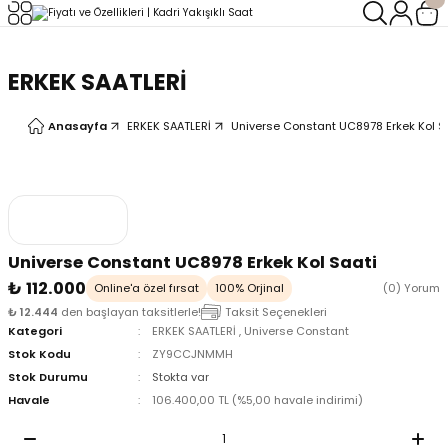
Geri Dön
Geri Dön
ERKEK SAATLERİ
LERİ
LERİ
Anasayfa
ERKEK SAATLERİ
Universe Constant UC8978 Erkek Kol S
Universe Constant UC8978 Erkek Kol Saati
₺ 112.000
Online'a özel fırsat
100% Orjinal
(0) Yorum
₺ 12.444
den başlayan taksitlerle!
Taksit Seçenekleri
Kategori
ERKEK SAATLERİ
,
Universe Constant
Stok Kodu
ZY9CCJNMMH
Stok Durumu
Stokta var
Havale
106.400,00 TL (%5,00 havale indirimi)
oix
oix