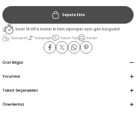
Sepete Ekle
il
il
Saat 16:00’a kadar ki tüm siparişler aynı gün kargoda!
stant
stant
Tavsiye Et
Karşılaştır
Yorum Yaz
Yazdır
ippe
ippe
ani
ani
Ürün Bilgisi
Yorumlar
Taksit Seçenekleri
Önerileriniz