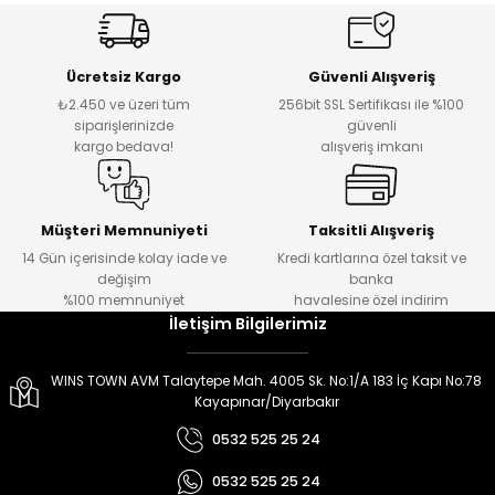
er
er
Ücretsiz Kargo
Güvenli Alışveriş
₺2.450 ve üzeri tüm
256bit SSL Sertifikası ile %100
siparişlerinizde
güvenli
kargo bedava!
alışveriş imkanı
Müşteri Memnuniyeti
Taksitli Alışveriş
14 Gün içerisinde kolay iade ve
Kredi kartlarına özel taksit ve
değişim
banka
%100 memnuniyet
havalesine özel indirim
İletişim Bilgilerimiz
WINS TOWN AVM Talaytepe Mah. 4005 Sk. No:1/A 183 İç Kapı No:78
Kayapınar/Diyarbakır
0532 525 25 24
0532 525 25 24