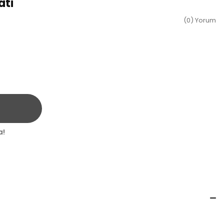
ati
(0) Yorum
a!