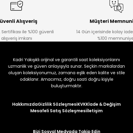
üvenli Alışveriş
Müşteri Memnuni
 Sertifikası ile %100 güvenli
14 Gün içerisinde kolay iad
alışveriş imkanı
%100 memnuniye
Kadri Yakışıklı orijinal ve garantili saat koleksiyonlarını
uzmanlık ve güven anlayışıyla sunar. Seçkin markalardan
oluşan koleksiyonumuz, zamana eşlik eden kalite ve stile
odaklanır. Amacımız, doğru saati doğru kişiyle
buluşturmaktır.
Hakkımızda
Gizlilik Sözleşmesi
KVKK
İade & Değişim
Mesafeli Satış Sözleşmesi
İletişim
Bizi Sosyal Medyada Takip Edin