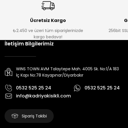
Ücretsiz Kargo
G
₺2.450 ve üzeri tüm siparişlerinizde
256bit SSL
kargo bedava!
İletişim Bilgilerimiz
WINS TOWN AVM Talaytepe Mah. 4005 Sk. No:1/A 183
İç Kapı No:78 Kayapınar/Diyarbakır
0532 525 25 24
0532 525 25 24
info@kadriyakisikli.com
Sipariş Takibi