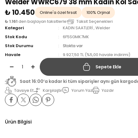
Welder WWRC679 38 mm Kadın Kol Sa
₺ 10.450
Online'a özel fırsat
100% Orjinal
₺ 1.161
den başlayan taksitlerle!
Taksit Seçenekleri
Kategori
KADIN SAATLERİ
,
Welder
Stok Kodu
6F5SGMK7MK
Stok Durumu
Stokta var
Havale
9.927,50 TL (%5,00 havale indirimi)
Sepete Ekle
Saat 16:00’a kadar ki tüm siparişler aynı gün kargod
Tavsiye Et
Karşılaştır
Yorum Yaz
Yazdır
Ürün Bilgisi