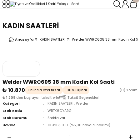
Geri Dön
Geri Dön
KADIN SAATLERİ
LERİ
LERİ
Anasayfa
KADIN SAATLERİ
Welder WWRC605 38 mm Kadın Kol Sa
Welder WWRC605 38 mm Kadın Kol Saati
₺ 10.870
Online'a özel fırsat
100% Orjinal
(0) Yorum
₺ 1.208
den başlayan taksitlerle!
Taksit Seçenekleri
Kategori
KADIN SAATLERİ
,
Welder
Stok Kodu
WBTK6CYA9G
Stok Durumu
Stokta var
Havale
10.326,50 TL (%5,00 havale indirimi)
oix
oix