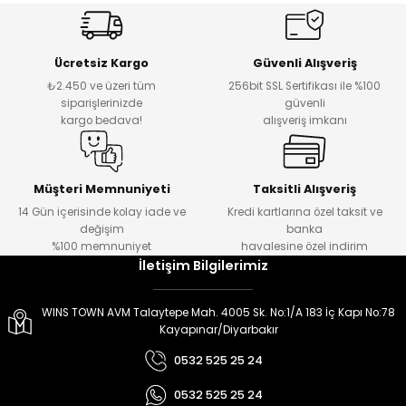
er
er
Ücretsiz Kargo
Güvenli Alışveriş
₺2.450 ve üzeri tüm
256bit SSL Sertifikası ile %100
siparişlerinizde
güvenli
kargo bedava!
alışveriş imkanı
Müşteri Memnuniyeti
Taksitli Alışveriş
14 Gün içerisinde kolay iade ve
Kredi kartlarına özel taksit ve
değişim
banka
%100 memnuniyet
havalesine özel indirim
İletişim Bilgilerimiz
WINS TOWN AVM Talaytepe Mah. 4005 Sk. No:1/A 183 İç Kapı No:78
Kayapınar/Diyarbakır
0532 525 25 24
0532 525 25 24