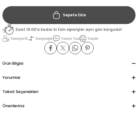
Sepete Ekle
il
il
Saat 16:00’a kadar ki tüm siparişler aynı gün kargoda!
stant
stant
Tavsiye Et
Karşılaştır
Yorum Yaz
Yazdır
ippe
ippe
ani
ani
Ürün Bilgisi
Yorumlar
Taksit Seçenekleri
Önerileriniz