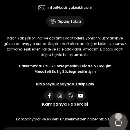
info@kadriyakisikli.com
Sipariş Takibi
Kadri Yakışıklı orijinal ve garantili saat koleksiyonlarını uzmanlık ve
güven anlayışıyla sunar. Seçkin markalardan oluşan koleksiyonumuz,
zamana eşlik eden kalite ve stile odaklanır. Amacımız, doğru saati
doğru kişiyle buluşturmaktır.
Hakkımızda
Gizlilik Sözleşmesi
KVKK
İade & Değişim
Mesafeli Satış Sözleşmesi
İletişim
Bizi Sosyal Medyada Takip Edin
Kampanya Habercisi
Kampanyalar ve en yeni ürünlerimizden haberiniz olsun