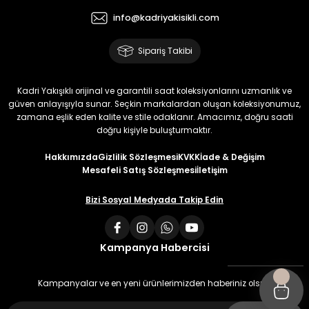
info@kadriyakisikli.com
Sipariş Takibi
Kadri Yakışıklı orijinal ve garantili saat koleksiyonlarını uzmanlık ve
güven anlayışıyla sunar. Seçkin markalardan oluşan koleksiyonumuz,
zamana eşlik eden kalite ve stile odaklanır. Amacımız, doğru saati
doğru kişiyle buluşturmaktır.
Hakkımızda
Gizlilik Sözleşmesi
KVKK
İade & Değişim
Mesafeli Satış Sözleşmesi
İletişim
Bizi Sosyal Medyada Takip Edin
Kampanya Habercisi
Kampanyalar ve en yeni ürünlerimizden haberiniz olsun