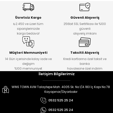
er
er
Ücretsiz Kargo
Güvenli Alışveriş
₺2.450 ve üzeri tüm
256bit SSL Sertifikası ile %100
siparişlerinizde
güvenli
kargo bedava!
alışveriş imkanı
Müşteri Memnuniyeti
Taksitli Alışveriş
14 Gün içerisinde kolay iade ve
Kredi kartlarına özel taksit ve
değişim
banka
%100 memnuniyet
havalesine özel indirim
İletişim Bilgilerimiz
WINS TOWN AVM Talaytepe Mah. 4005 Sk. No:1/A 183 İç Kapı No:78
Kayapınar/Diyarbakır
0532 525 25 24
0532 525 25 24