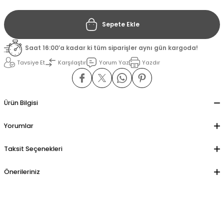
Sepete Ekle
il
il
Saat 16:00’a kadar ki tüm siparişler aynı gün kargoda!
stant
stant
Tavsiye Et
Karşılaştır
Yorum Yaz
Yazdır
ippe
ippe
ani
ani
Ürün Bilgisi
Yorumlar
Taksit Seçenekleri
Önerileriniz