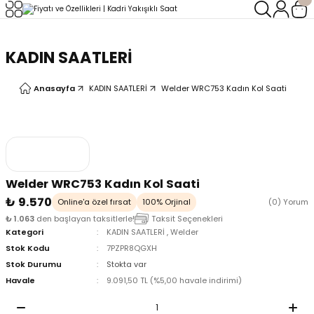
Geri Dön
Geri Dön
KADIN SAATLERİ
LERİ
LERİ
Anasayfa
KADIN SAATLERİ
Welder WRC753 Kadın Kol Saati
Welder WRC753 Kadın Kol Saati
₺ 9.570
Online'a özel fırsat
100% Orjinal
(0) Yorum
₺ 1.063
den başlayan taksitlerle!
Taksit Seçenekleri
Kategori
KADIN SAATLERİ
,
Welder
Stok Kodu
7PZPR8QGXH
Stok Durumu
Stokta var
Havale
9.091,50 TL (%5,00 havale indirimi)
oix
oix