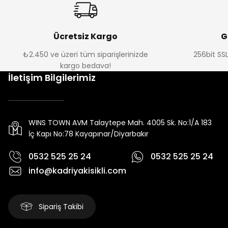
Ücretsiz Kargo
G
₺2.450 ve üzeri tüm siparişlerinizde
256bit SSL
kargo bedava!
İletişim Bilgilerimiz
WINS TOWN AVM Talaytepe Mah. 4005 Sk. No:1/A 183
İç Kapı No:78 Kayapınar/Diyarbakır
0532 525 25 24
0532 525 25 24
info@kadriyakisikli.com
Sipariş Takibi