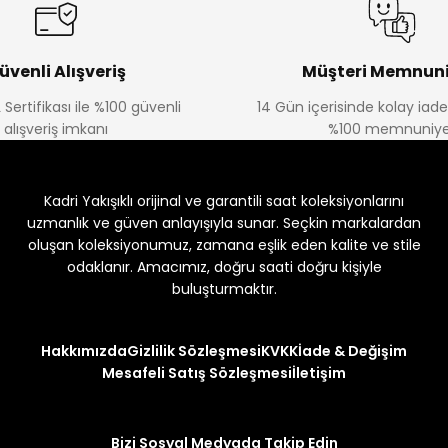
üvenli Alışveriş
Müşteri Memnuni
 Sertifikası ile %100 güvenli
14 Gün içerisinde kolay iad
alışveriş imkanı
%100 memnuniye
Kadri Yakışıklı orijinal ve garantili saat koleksiyonlarını
uzmanlık ve güven anlayışıyla sunar. Seçkin markalardan
oluşan koleksiyonumuz, zamana eşlik eden kalite ve stile
odaklanır. Amacımız, doğru saati doğru kişiyle
buluşturmaktır.
Hakkımızda
Gizlilik Sözleşmesi
KVKK
İade & Değişim
Mesafeli Satış Sözleşmesi
İletişim
Bizi Sosyal Medyada Takip Edin