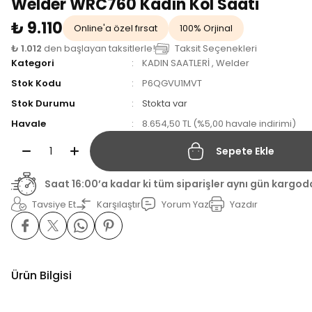
Welder WRC760 Kadın Kol Saati
₺ 9.110
Online'a özel fırsat
100% Orjinal
₺ 1.012
den başlayan taksitlerle!
Taksit Seçenekleri
Kategori
KADIN SAATLERİ
,
Welder
Stok Kodu
P6QGVU1MVT
Stok Durumu
Stokta var
Havale
8.654,50 TL (%5,00 havale indirimi)
Sepete Ekle
Saat 16:00’a kadar ki tüm siparişler aynı gün kargod
Tavsiye Et
Karşılaştır
Yorum Yaz
Yazdır
Ürün Bilgisi