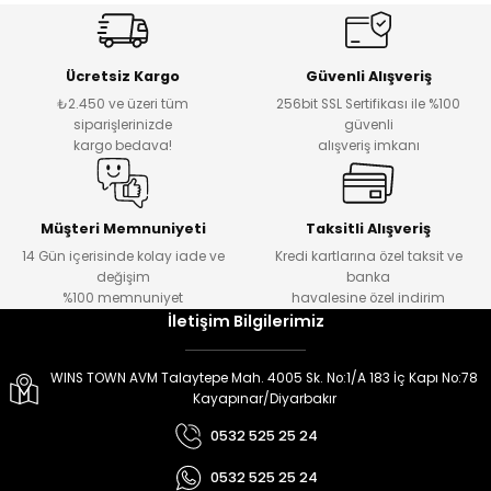
er
er
Ücretsiz Kargo
Güvenli Alışveriş
₺2.450 ve üzeri tüm
256bit SSL Sertifikası ile %100
siparişlerinizde
güvenli
kargo bedava!
alışveriş imkanı
Müşteri Memnuniyeti
Taksitli Alışveriş
14 Gün içerisinde kolay iade ve
Kredi kartlarına özel taksit ve
değişim
banka
%100 memnuniyet
havalesine özel indirim
İletişim Bilgilerimiz
WINS TOWN AVM Talaytepe Mah. 4005 Sk. No:1/A 183 İç Kapı No:78
Kayapınar/Diyarbakır
0532 525 25 24
0532 525 25 24