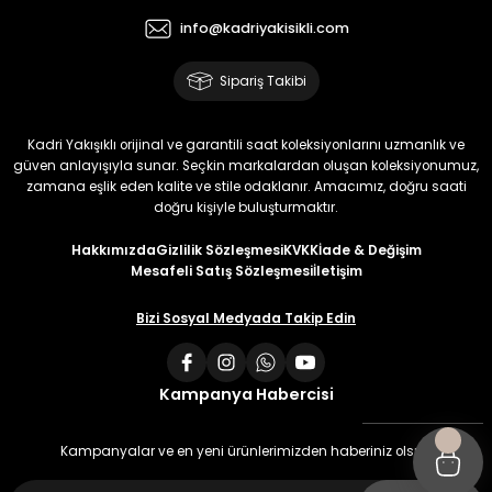
info@kadriyakisikli.com
Sipariş Takibi
Kadri Yakışıklı orijinal ve garantili saat koleksiyonlarını uzmanlık ve
güven anlayışıyla sunar. Seçkin markalardan oluşan koleksiyonumuz,
zamana eşlik eden kalite ve stile odaklanır. Amacımız, doğru saati
doğru kişiyle buluşturmaktır.
Hakkımızda
Gizlilik Sözleşmesi
KVKK
İade & Değişim
Mesafeli Satış Sözleşmesi
İletişim
Bizi Sosyal Medyada Takip Edin
Kampanya Habercisi
Kampanyalar ve en yeni ürünlerimizden haberiniz olsun