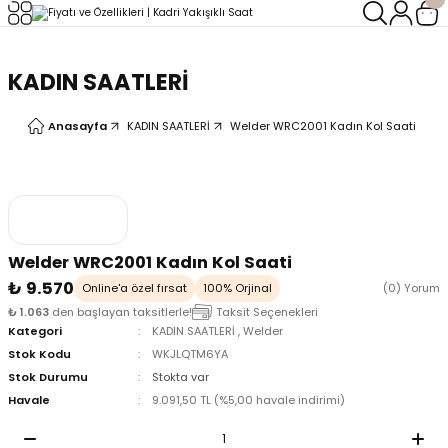
Geri Dön
Geri Dön
KADIN SAATLERİ
LERİ
LERİ
Anasayfa
KADIN SAATLERİ
Welder WRC2001 Kadın Kol Saati
Welder WRC2001 Kadın Kol Saati
₺ 9.570
Online'a özel fırsat
100% Orjinal
(0) Yorum
₺ 1.063
den başlayan taksitlerle!
Taksit Seçenekleri
Kategori
KADIN SAATLERİ
,
Welder
Stok Kodu
WKJLQTM6YA
Stok Durumu
Stokta var
Havale
9.091,50 TL (%5,00 havale indirimi)
oix
oix