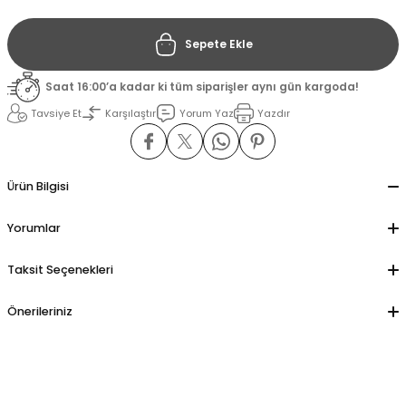
Sepete Ekle
il
il
Saat 16:00’a kadar ki tüm siparişler aynı gün kargoda!
stant
stant
Tavsiye Et
Karşılaştır
Yorum Yaz
Yazdır
ippe
ippe
ani
ani
Ürün Bilgisi
Yorumlar
Taksit Seçenekleri
Önerileriniz