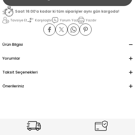
Saat 16:00’a kadar ki tüm siparişler aynı gün kargoda!
il
il
Tavsiye Et
Karşılaştır
Yorum Yaz
Yazdır
stant
stant
Ürün Bilgisi
ippe
ippe
Yorumlar
ani
ani
Taksit Seçenekleri
Önerileriniz