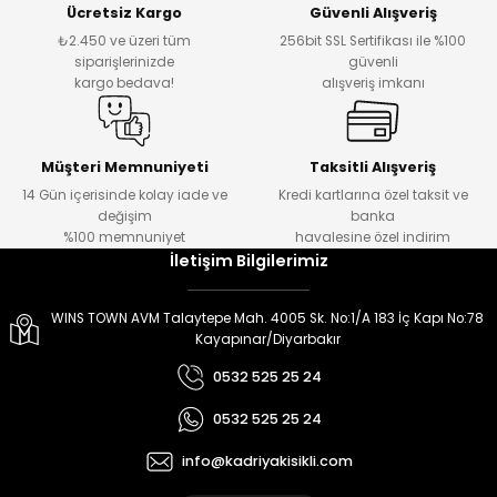
Ücretsiz Kargo
Güvenli Alışveriş
er
er
₺2.450 ve üzeri tüm
256bit SSL Sertifikası ile %100
siparişlerinizde
güvenli
kargo bedava!
alışveriş imkanı
Müşteri Memnuniyeti
Taksitli Alışveriş
14 Gün içerisinde kolay iade ve
Kredi kartlarına özel taksit ve
değişim
banka
%100 memnuniyet
havalesine özel indirim
İletişim Bilgilerimiz
WINS TOWN AVM Talaytepe Mah. 4005 Sk. No:1/A 183 İç Kapı No:78
Kayapınar/Diyarbakır
0532 525 25 24
0532 525 25 24
info@kadriyakisikli.com