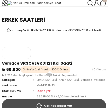
Geri Dön
Geri Dön
ERKEK SAATLERİ
LERİ
LERİ
Anasayfa
ERKEK SAATLERİ
Versace VRSCVEVK01121 Kol Saati
Versace VRSCVEVK01121 Kol Saati
₺ 65.500
Online'a özel fırsat
100% Orjinal
(0) Yorum
₺ 7.278
den başlayan taksitlerle!
Taksit Seçenekleri
Kategori
ERKEK SAATLERİ
,
KADIN SAATLERİ
,
Versace
,
Versace
Stok Kodu
MAF4N8SMP3
Stok Durumu
Stokta yok
Havale
62.225,00 TL (%5,00 havale indirimi)
Gelince Haber Ver
oix
oix