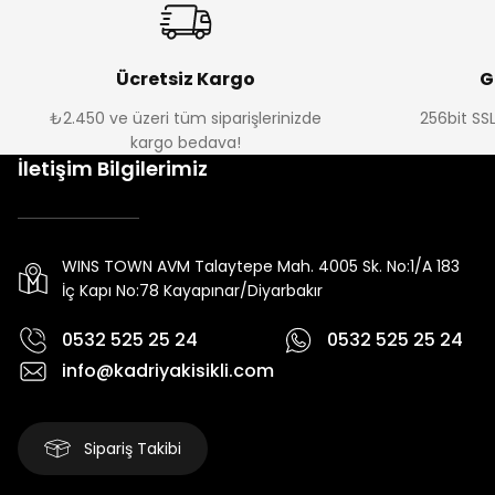
Ücretsiz Kargo
G
₺2.450 ve üzeri tüm siparişlerinizde
256bit SSL
kargo bedava!
İletişim Bilgilerimiz
WINS TOWN AVM Talaytepe Mah. 4005 Sk. No:1/A 183
İç Kapı No:78 Kayapınar/Diyarbakır
0532 525 25 24
0532 525 25 24
info@kadriyakisikli.com
Sipariş Takibi