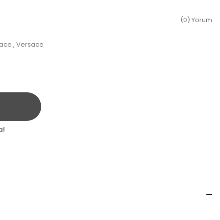
(0) Yorum
ace
,
Versace
a!