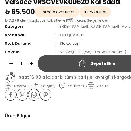
Versace VRSCVEVK00620 Kol Saati
₺ 65.500
Online'a özel fırsat
100% Orjinal
₺ 7.278
den başlayan taksitlerle!
Taksit Seçenekleri
Kategori
ERKEK SAATLERİ
,
KADIN SAATLERİ
,
Vers
Stok Kodu
Q2FQB29SB6
Stok Durumu
Stokta var
Havale
62.225,00 TL (%5,00 havale indirimi)
Sepete Ekle
Saat 16:00’a kadar ki tüm siparişler aynı gün kargod
Tavsiye Et
Karşılaştır
Yorum Yaz
Yazdır
Ürün Bilgisi