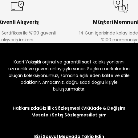
üvenli Alışveriş
Müşteri Memnuni
 Sertifikası ile %100 güvenli
14 Gün içerisinde kolay iad
alışveriş imkanı
%100 memnuniye
Kadri Yakışıklı orijinal ve garantili saat koleksiyonlarını
uzmanlık ve güven anlayışıyla sunar. Seçkin markalardan
oluşan koleksiyonumuz, zamana eşlik eden kalite ve stile
odaklanır. Amacımız, doğru saati doğru kişiyle
buluşturmaktır.
Hakkımızda
Gizlilik Sözleşmesi
KVKK
İade & Değişim
Mesafeli Satış Sözleşmesi
İletişim
Bizi Sosyal Medyada Takip Edin