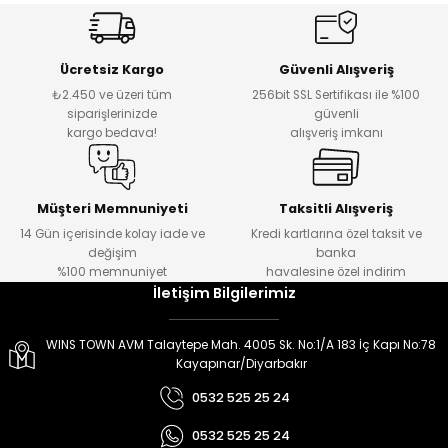
er
er
Ücretsiz Kargo
Güvenli Alışveriş
₺2.450 ve üzeri tüm
256bit SSL Sertifikası ile %100
siparişlerinizde
güvenli
kargo bedava!
alışveriş imkanı
Müşteri Memnuniyeti
Taksitli Alışveriş
14 Gün içerisinde kolay iade ve
Kredi kartlarına özel taksit ve
değişim
banka
%100 memnuniyet
havalesine özel indirim
İletişim Bilgilerimiz
WINS TOWN AVM Talaytepe Mah. 4005 Sk. No:1/A 183 İç Kapı No:78
Kayapınar/Diyarbakır
0532 525 25 24
0532 525 25 24