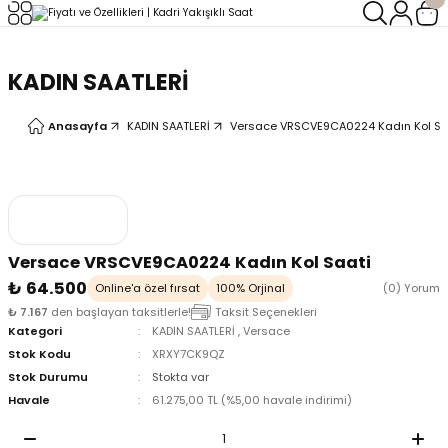
Geri Dön
Geri Dön
KADIN SAATLERİ
LERİ
LERİ
Anasayfa
KADIN SAATLERİ
Versace VRSCVE9CA0224 Kadın Kol Sa
Versace VRSCVE9CA0224 Kadın Kol Saati
₺ 64.500
Online'a özel fırsat
100% Orjinal
(0) Yorum
₺ 7.167
den başlayan taksitlerle!
Taksit Seçenekleri
Kategori
KADIN SAATLERİ
,
Versace
Stok Kodu
XRXY7CK9QZ
Stok Durumu
Stokta var
Havale
61.275,00 TL (%5,00 havale indirimi)
oix
oix