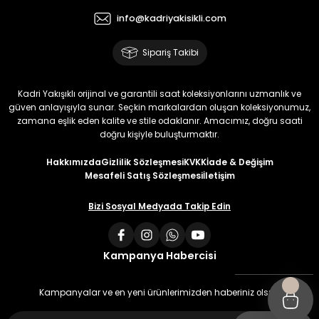
info@kadriyakisikli.com
Sipariş Takibi
Kadri Yakışıklı orijinal ve garantili saat koleksiyonlarını uzmanlık ve
güven anlayışıyla sunar. Seçkin markalardan oluşan koleksiyonumuz,
zamana eşlik eden kalite ve stile odaklanır. Amacımız, doğru saati
doğru kişiyle buluşturmaktır.
Hakkımızda
Gizlilik Sözleşmesi
KVKK
İade & Değişim
Mesafeli Satış Sözleşmesi
İletişim
Bizi Sosyal Medyada Takip Edin
Kampanya Habercisi
Kampanyalar ve en yeni ürünlerimizden haberiniz olsun