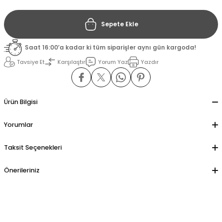
Sepete Ekle
il
il
Saat 16:00’a kadar ki tüm siparişler aynı gün kargoda!
stant
stant
Tavsiye Et
Karşılaştır
Yorum Yaz
Yazdır
ippe
ippe
ani
ani
Ürün Bilgisi
Yorumlar
Taksit Seçenekleri
Önerileriniz