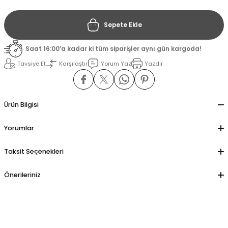
Sepete Ekle
il
il
Saat 16:00’a kadar ki tüm siparişler aynı gün kargoda!
stant
stant
Tavsiye Et
Karşılaştır
Yorum Yaz
Yazdır
ippe
ippe
ani
ani
Ürün Bilgisi
Yorumlar
Taksit Seçenekleri
Önerileriniz