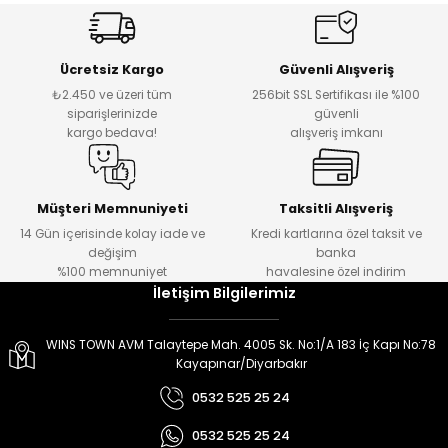
er
er
Ücretsiz Kargo
Güvenli Alışveriş
₺2.450 ve üzeri tüm
256bit SSL Sertifikası ile %100
siparişlerinizde
güvenli
kargo bedava!
alışveriş imkanı
Müşteri Memnuniyeti
Taksitli Alışveriş
14 Gün içerisinde kolay iade ve
Kredi kartlarına özel taksit ve
değişim
banka
%100 memnuniyet
havalesine özel indirim
İletişim Bilgilerimiz
WINS TOWN AVM Talaytepe Mah. 4005 Sk. No:1/A 183 İç Kapı No:78
Kayapınar/Diyarbakır
0532 525 25 24
0532 525 25 24