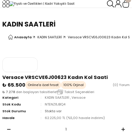
Geri Dön
Geri Dön
KADIN SAATLERİ
LERİ
LERİ
Anasayfa
KADIN SAATLERİ
Versace VRSCVE6J00623 Kadın Kol Sa
Versace VRSCVE6J00623 Kadın Kol Saati
₺ 65.500
Online'a özel fırsat
100% Orjinal
(0) Yorum
₺ 7.278
den başlayan taksitlerle!
Taksit Seçenekleri
Kategori
KADIN SAATLERİ
,
Versace
Stok Kodu
NTENZ8JBQ4
Stok Durumu
Stokta var
Havale
62.225,00 TL (%5,00 havale indirimi)
oix
oix