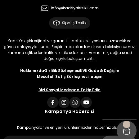
info@kadriyakisikli.com
Sipariş Takibi
Kadri Yakışıklı orijinal ve garantili saat koleksiyonlarını uzmanlık ve
güven anlayışıyla sunar. Seçkin markalardan oluşan koleksiyonumuz,
zamana eşlik eden kalite ve stile odaklanır. Amacımız, doğru saati
doğru kişiyle buluşturmaktır.
Hakkımızda
Gizlilik Sözleşmesi
KVKK
İade & Değişim
Mesafeli Satış Sözleşmesi
İletişim
Bizi Sosyal Medyada Takip Edin
Kampanya Habercisi
Kampanyalar ve en yeni ürünlerimizden haberiniz olsun