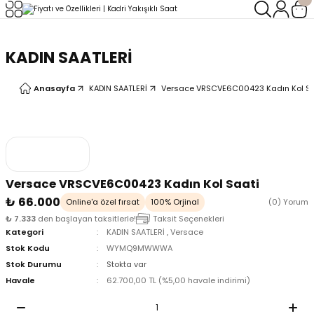
Geri Dön
Geri Dön
KADIN SAATLERİ
LERİ
LERİ
Anasayfa
KADIN SAATLERİ
Versace VRSCVE6C00423 Kadın Kol Sa
Versace VRSCVE6C00423 Kadın Kol Saati
₺ 66.000
Online'a özel fırsat
100% Orjinal
(0) Yorum
₺ 7.333
den başlayan taksitlerle!
Taksit Seçenekleri
Kategori
KADIN SAATLERİ
,
Versace
Stok Kodu
WYMQ9MWWWA
Stok Durumu
Stokta var
Havale
62.700,00 TL (%5,00 havale indirimi)
oix
oix