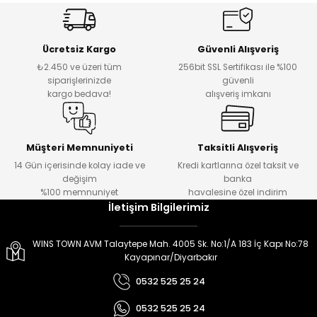
er
er
Ücretsiz Kargo
Güvenli Alışveriş
₺2.450 ve üzeri tüm
256bit SSL Sertifikası ile %100
siparişlerinizde
güvenli
kargo bedava!
alışveriş imkanı
Müşteri Memnuniyeti
Taksitli Alışveriş
14 Gün içerisinde kolay iade ve
Kredi kartlarına özel taksit ve
değişim
banka
%100 memnuniyet
havalesine özel indirim
İletişim Bilgilerimiz
WINS TOWN AVM Talaytepe Mah. 4005 Sk. No:1/A 183 İç Kapı No:78
Kayapınar/Diyarbakır
0532 525 25 24
0532 525 25 24