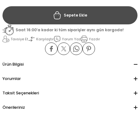
Sepete Ekle
il
il
Saat 16:00’a kadar ki tüm siparişler aynı gün kargoda!
stant
stant
Tavsiye Et
Karşılaştır
Yorum Yaz
Yazdır
ippe
ippe
ani
ani
Ürün Bilgisi
Yorumlar
Taksit Seçenekleri
Önerileriniz