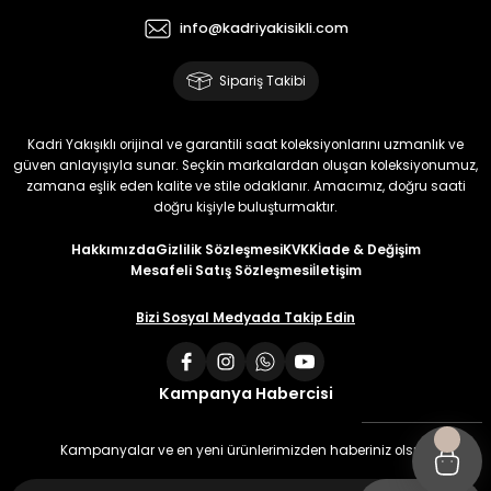
info@kadriyakisikli.com
Sipariş Takibi
Kadri Yakışıklı orijinal ve garantili saat koleksiyonlarını uzmanlık ve
güven anlayışıyla sunar. Seçkin markalardan oluşan koleksiyonumuz,
zamana eşlik eden kalite ve stile odaklanır. Amacımız, doğru saati
doğru kişiyle buluşturmaktır.
Hakkımızda
Gizlilik Sözleşmesi
KVKK
İade & Değişim
Mesafeli Satış Sözleşmesi
İletişim
Bizi Sosyal Medyada Takip Edin
Kampanya Habercisi
Kampanyalar ve en yeni ürünlerimizden haberiniz olsun