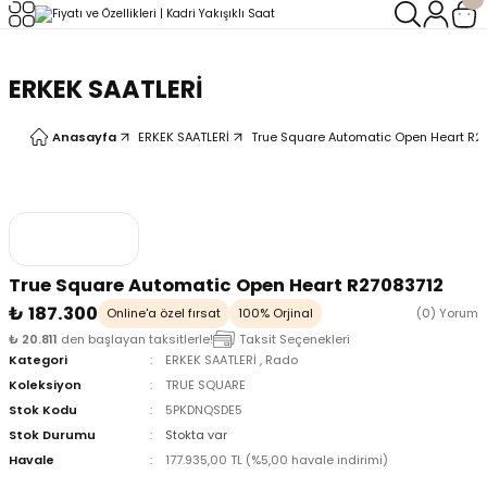
Geri Dön
Geri Dön
ERKEK SAATLERİ
LERİ
LERİ
Anasayfa
ERKEK SAATLERİ
True Square Automatic Open Heart R2
True Square Automatic Open Heart R27083712
₺ 187.300
Online'a özel fırsat
100% Orjinal
(0) Yorum
₺ 20.811
den başlayan taksitlerle!
Taksit Seçenekleri
Kategori
ERKEK SAATLERİ
,
Rado
Koleksiyon
TRUE SQUARE
Stok Kodu
5PKDNQSDE5
Stok Durumu
Stokta var
Havale
177.935,00 TL (%5,00 havale indirimi)
oix
oix