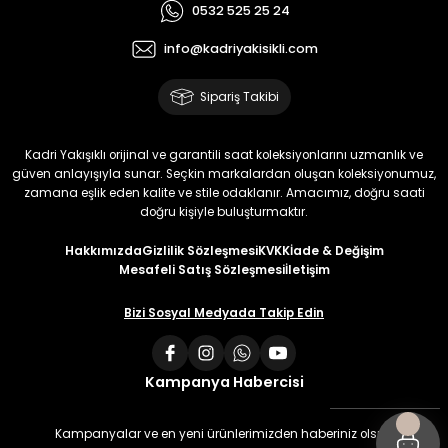
0532 525 25 24
info@kadriyakisikli.com
Sipariş Takibi
Kadri Yakışıklı orijinal ve garantili saat koleksiyonlarını uzmanlık ve
güven anlayışıyla sunar. Seçkin markalardan oluşan koleksiyonumuz,
zamana eşlik eden kalite ve stile odaklanır. Amacımız, doğru saati
doğru kişiyle buluşturmaktır.
Hakkımızda
Gizlilik Sözleşmesi
KVKK
İade & Değişim
Mesafeli Satış Sözleşmesi
İletişim
Bizi Sosyal Medyada Takip Edin
Kampanya Habercisi
Kampanyalar ve en yeni ürünlerimizden haberiniz olsun