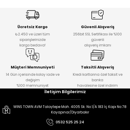
er
er
Ücretsiz Kargo
Güvenli Alışveriş
₺2.450 ve üzeri tüm
256bit SSL Sertifikası ile %100
siparişlerinizde
güvenli
kargo bedava!
alışveriş imkanı
Müşteri Memnuniyeti
Taksitli Alışveriş
14 Gün içerisinde kolay iade ve
Kredi kartlarına özel taksit ve
değişim
banka
%100 memnuniyet
havalesine özel indirim
İletişim Bilgilerimiz
WINS TOWN AVM Talaytepe Mah. 4005 Sk. No:1/A 183 İç Kapı No:78
Kayapınar/Diyarbakır
0532 525 25 24