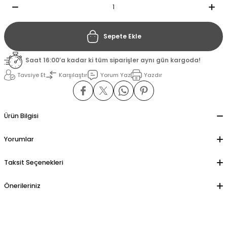
il
il
Sepete Ekle
stant
stant
Saat 16:00’a kadar ki tüm siparişler aynı gün kargoda!
Tavsiye Et
Karşılaştır
Yorum Yaz
Yazdır
ippe
ippe
ani
ani
Ürün Bilgisi
Yorumlar
Taksit Seçenekleri
Önerileriniz