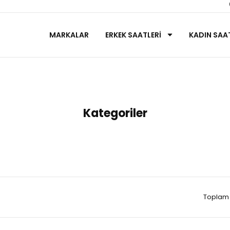
MARKALAR
ERKEK SAATLERİ
KADIN SAAT
Anasayfa
Rado
Kategoriler
Toplam 