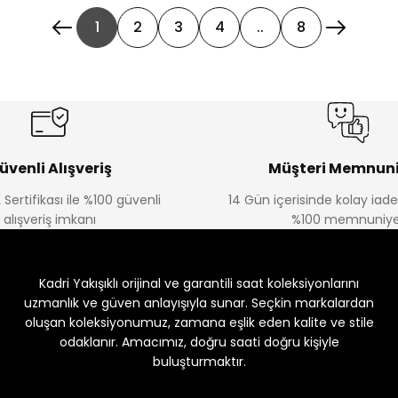
1
2
3
4
..
8
üvenli Alışveriş
Müşteri Memnuni
 Sertifikası ile %100 güvenli
14 Gün içerisinde kolay iad
alışveriş imkanı
%100 memnuniye
Kadri Yakışıklı orijinal ve garantili saat koleksiyonlarını
uzmanlık ve güven anlayışıyla sunar. Seçkin markalardan
oluşan koleksiyonumuz, zamana eşlik eden kalite ve stile
odaklanır. Amacımız, doğru saati doğru kişiyle
buluşturmaktır.