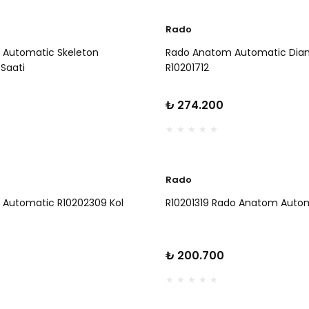
Rado
Automatic Skeleton
Rado Anatom Automatic Di
 Saati
R10201712
₺ 274.200
Rado
Automatic R10202309 Kol
R10201319 Rado Anatom Auto
₺ 200.700