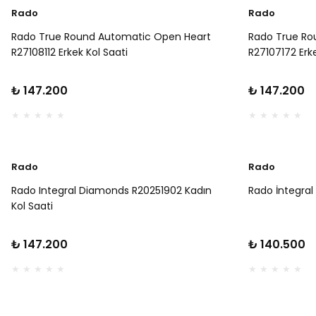
Rado
Rado
Rado True Round Automatic Open Heart
Rado True Ro
R27108112 Erkek Kol Saati
R27107172 Erke
₺ 147.200
₺ 147.200
Rado
Rado
Rado Integral Diamonds R20251902 Kadın
Rado İntegral
Kol Saati
₺ 147.200
₺ 140.500