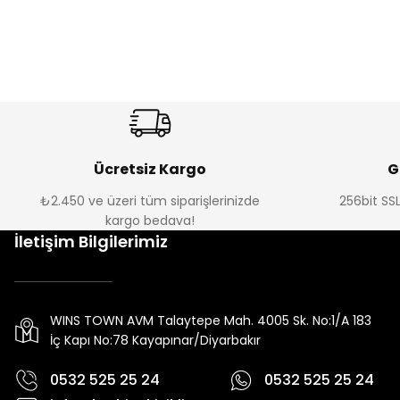
Ücretsiz Kargo
G
₺2.450 ve üzeri tüm siparişlerinizde
256bit SSL
kargo bedava!
İletişim Bilgilerimiz
WINS TOWN AVM Talaytepe Mah. 4005 Sk. No:1/A 183
İç Kapı No:78 Kayapınar/Diyarbakır
0532 525 25 24
0532 525 25 24