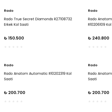
Rado
Rado
Rado True Secret Diamonds R27108732
Rado Anatom 
Erkek Kol Saati
R10206109 Kol
₺ 150.500
₺ 240.800
Rado
Rado
Rado Anatom Automatic R10202319 Kol
Rado Anatom 
Saati
Saati
₺ 200.700
₺ 200.700