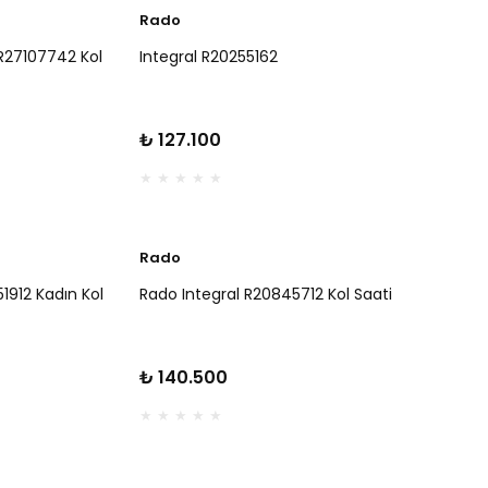
Rado
R27107742 Kol
Integral R20255162
₺ 127.100
Rado
1912 Kadın Kol
Rado Integral R20845712 Kol Saati
₺ 140.500