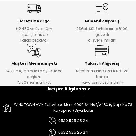
er
er
Ücretsiz Kargo
Güvenli Alışveriş
₺2.450 ve üzeri tüm
256bit SSL Sertifikası ile %100
siparişlerinizde
güvenli
kargo bedava!
alışveriş imkanı
Müşteri Memnuniyeti
Taksitli Alışveriş
14 Gün içerisinde kolay iade ve
Kredi kartlarına özel taksit ve
değişim
banka
%100 memnuniyet
havalesine özel indirim
İletişim Bilgilerimiz
WINS TOWN AVM Talaytepe Mah. 4005 Sk. No:1/A 183 İç Kapı No:78
Kayapınar/Diyarbakır
0532 525 25 24
0532 525 25 24