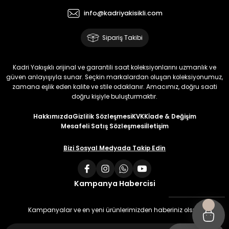
info@kadriyakisikli.com
Sipariş Takibi
Kadri Yakışıklı orijinal ve garantili saat koleksiyonlarını uzmanlık ve
güven anlayışıyla sunar. Seçkin markalardan oluşan koleksiyonumuz,
zamana eşlik eden kalite ve stile odaklanır. Amacımız, doğru saati
doğru kişiyle buluşturmaktır.
Hakkımızda
Gizlilik Sözleşmesi
KVKK
İade & Değişim
Mesafeli Satış Sözleşmesi
İletişim
Bizi Sosyal Medyada Takip Edin
Kampanya Habercisi
Kampanyalar ve en yeni ürünlerimizden haberiniz olsun