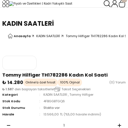
Geri Dön
Geri Dön
KADIN SAATLERİ
LERİ
LERİ
Anasayfa
KADIN SAATLERİ
Tommy Hilfiger TH1782286 Kadın Kol S
Tommy Hilfiger TH1782286 Kadın Kol Saati
₺ 14.280
Online'a özel fırsat
100% Orjinal
(0) Yorum
₺ 1.587
den başlayan taksitlerle!
Taksit Seçenekleri
Kategori
KADIN SAATLERİ
,
Tommy Hilfiger
Stok Kodu
4FBGGBTGQ6
Stok Durumu
Stokta var
Havale
13.566,00 TL (%5,00 havale indirimi)
oix
oix