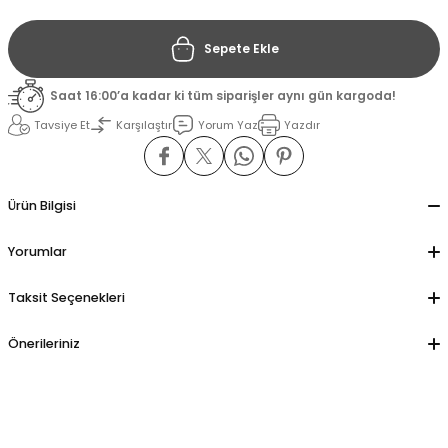
Sepete Ekle
il
il
Saat 16:00’a kadar ki tüm siparişler aynı gün kargoda!
stant
stant
Tavsiye Et
Karşılaştır
Yorum Yaz
Yazdır
ippe
ippe
ani
ani
Ürün Bilgisi
Yorumlar
Taksit Seçenekleri
Önerileriniz