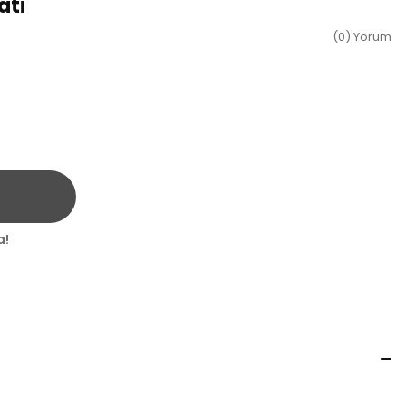
ati
(0) Yorum
a!