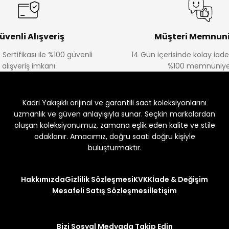
üvenli Alışveriş
Müşteri Memnuni
 Sertifikası ile %100 güvenli
14 Gün içerisinde kolay iad
alışveriş imkanı
%100 memnuniye
Kadri Yakışıklı orijinal ve garantili saat koleksiyonlarını
uzmanlık ve güven anlayışıyla sunar. Seçkin markalardan
oluşan koleksiyonumuz, zamana eşlik eden kalite ve stile
odaklanır. Amacımız, doğru saati doğru kişiyle
buluşturmaktır.
Hakkımızda
Gizlilik Sözleşmesi
KVKK
İade & Değişim
Mesafeli Satış Sözleşmesi
İletişim
Bizi Sosyal Medyada Takip Edin