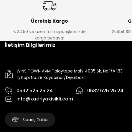
Ücretsiz Kargo
G
₺2.450 ve üzeri tüm siparişlerinizde
256bit SSL
kargo bedava!
İletişim Bilgilerimiz
WINS TOWN AVM Talaytepe Mah. 4005 Sk. No:1/A 183
İç Kapı No:78 Kayapınar/Diyarbakır
0532 525 25 24
0532 525 25 24
info@kadriyakisikli.com
Sipariş Takibi