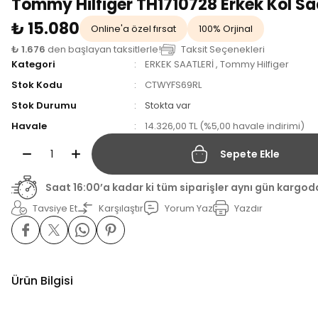
Tommy Hilfiger TH1710728 Erkek Kol Sa
₺ 15.080
Online'a özel fırsat
100% Orjinal
₺ 1.676
den başlayan taksitlerle!
Taksit Seçenekleri
Kategori
ERKEK SAATLERİ
,
Tommy Hilfiger
Stok Kodu
CTWYFS69RL
Stok Durumu
Stokta var
Havale
14.326,00 TL (%5,00 havale indirimi)
Sepete Ekle
Saat 16:00’a kadar ki tüm siparişler aynı gün kargod
Tavsiye Et
Karşılaştır
Yorum Yaz
Yazdır
Ürün Bilgisi