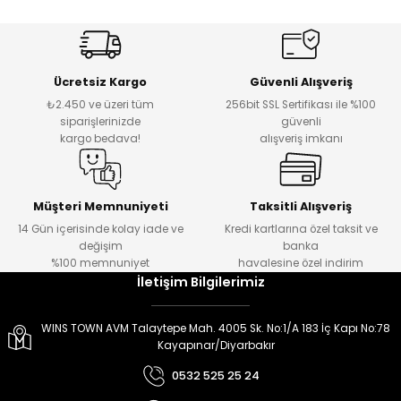
er
er
Ücretsiz Kargo
Güvenli Alışveriş
₺2.450 ve üzeri tüm
256bit SSL Sertifikası ile %100
siparişlerinizde
güvenli
kargo bedava!
alışveriş imkanı
Müşteri Memnuniyeti
Taksitli Alışveriş
14 Gün içerisinde kolay iade ve
Kredi kartlarına özel taksit ve
değişim
banka
%100 memnuniyet
havalesine özel indirim
İletişim Bilgilerimiz
WINS TOWN AVM Talaytepe Mah. 4005 Sk. No:1/A 183 İç Kapı No:78
Kayapınar/Diyarbakır
0532 525 25 24