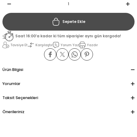
il
il
Sepete Ekle
stant
stant
Saat 16:00’a kadar ki tüm siparişler aynı gün kargoda!
Tavsiye Et
Karşılaştır
Yorum Yaz
Yazdır
ippe
ippe
ani
ani
Ürün Bilgisi
Yorumlar
Taksit Seçenekleri
Önerileriniz