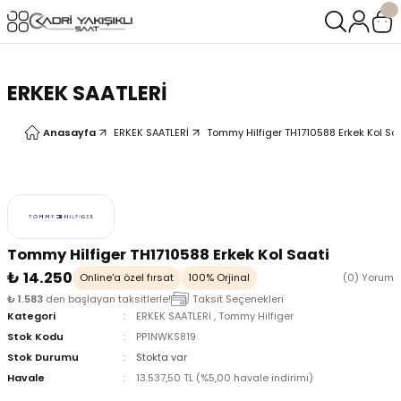
Geri Dön
Geri Dön
LERİ
LERİ
ERKEK SAATLERİ
Anasayfa
ERKEK SAATLERİ
Tommy Hilfiger TH1710588 Erkek Kol Sa
Tommy Hilfiger TH1710588 Erkek Kol Saati
₺ 14.250
Online'a özel fırsat
100% Orjinal
(0) Yorum
₺ 1.583
den başlayan taksitlerle!
Taksit Seçenekleri
Kategori
ERKEK SAATLERİ
,
Tommy Hilfiger
Stok Kodu
PP1NWKS819
Stok Durumu
Stokta var
Havale
13.537,50 TL (%5,00 havale indirimi)
oix
oix