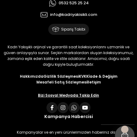
0532 525 25 24
info@kadriyakisikli.com
Sipariş Takibi
Kadri Yakışıklı orijinal ve garantili saat koleksiyonlarını uzmanlık ve
güven anlayışıyla sunar. Seçkin markalardan oluşan koleksiyonumuz,
zamana eşlik eden kalite ve stile odaklanır. Amacımız, doğru saati
doğru kişiyle buluşturmaktır.
Hakkımızda
Gizlilik Sözleşmesi
KVKK
İade & Değişim
Mesafeli Satış Sözleşmesi
İletişim
Bizi Sosyal Medyada Takip Edin
Kampanya Habercisi
Kampanyalar ve en yeni ürünlerimizden haberiniz olsun