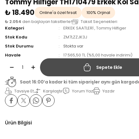
Tommy Hilfiger TH1710479 Erkek Kol Sa
₺ 18.490
Online'a özel fırsat
100% Orjinal
₺ 2.054
den başlayan taksitlerle!
Taksit Seçenekleri
Kategori
ERKEK SAATLERİ
,
Tommy Hilfiger
Stok Kodu
ZM7LZZJK3J
Stok Durumu
Stokta var
Havale
17.565,50 TL (%5,00 havale indirimi)
Sepete Ekle
Saat 16:00’a kadar ki tüm siparişler aynı gün kargod
Tavsiye Et
Karşılaştır
Yorum Yaz
Yazdır
Ürün Bilgisi