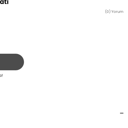
ati
(0) Yorum
a!