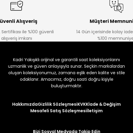
üvenli Alışveriş
Müşteri Memnuni
 Sertifikası ile %100 güvenli
14 Gün içerisinde kolay iad
alışveriş imkanı
%100 memnuniye
Kadri Yakışıklı orijinal ve garantili saat koleksiyonlarını
uzmanlık ve güven anlayışıyla sunar. Seçkin markalardan
oluşan koleksiyonumuz, zamana eşlik eden kalite ve stile
odaklanır. Amacımız, doğru saati doğru kişiyle
buluşturmaktır.
Hakkımızda
Gizlilik Sözleşmesi
KVKK
İade & Değişim
Mesafeli Satış Sözleşmesi
İletişim
Bizi Sosyal Medyada Takip Edin