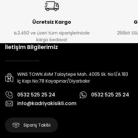
Ücretsiz Kargo
G
₺2.450 ve üzeri tüm siparişlerinizde
256bit SSL
kargo bedava!
İletişim Bilgilerimiz
WINS TOWN AVM Talaytepe Mah. 4005 Sk. No:1/A 183
İç Kapı No:78 Kayapınar/Diyarbakır
0532 525 25 24
0532 525 25 24
info@kadriyakisikli.com
Sipariş Takibi