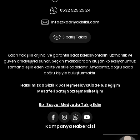
0532 525 25 24
info@kadriyakisikli.com
Sipariş Takibi
Kadri Yakışıklı orijinal ve garantili saat koleksiyonlarını uzmanlık ve
güven anlayışıyla sunar. Seçkin markalardan oluşan koleksiyonumuz,
zamana eşlik eden kalite ve stile odaklanır. Amacımız, doğru saati
doğru kişiyle buluşturmaktır.
Hakkımızda
Gizlilik Sözleşmesi
KVKK
İade & Değişim
Mesafeli Satış Sözleşmesi
İletişim
Bizi Sosyal Medyada Takip Edin
Kampanya Habercisi