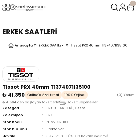
Geri Dön
Geri Dön
LERİ
LERİ
ERKEK SAATLERİ
Anasayfa
ERKEK SAATLERİ
Tissot PRX 40mm T1374071135100
Tissot PRX 40mm T1374071135100
₺ 41.350
Online'a özel fırsat
100% Orjinal
(0) Yorum
₺ 4.594
den başlayan taksitlerle!
Taksit Seçenekleri
Kategori
ERKEK SAATLERİ
,
Tissot
Koleksiyon
PRX
Stok Kodu
NTNVC1RHBD
Stok Durumu
Stokta var
oix
oix
Havale
39.282,50 TL (%5,00 havale indirimi)