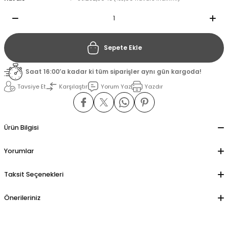
il
il
Sepete Ekle
stant
stant
Saat 16:00’a kadar ki tüm siparişler aynı gün kargoda!
ippe
ippe
Tavsiye Et
Karşılaştır
Yorum Yaz
Yazdır
ani
ani
Ürün Bilgisi
Yorumlar
Taksit Seçenekleri
Önerileriniz