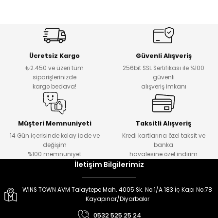
er
er
Ücretsiz Kargo
Güvenli Alışveriş
₺2.450 ve üzeri tüm
256bit SSL Sertifikası ile %100
siparişlerinizde
güvenli
kargo bedava!
alışveriş imkanı
Müşteri Memnuniyeti
Taksitli Alışveriş
14 Gün içerisinde kolay iade ve
Kredi kartlarına özel taksit ve
değişim
banka
%100 memnuniyet
havalesine özel indirim
İletişim Bilgilerimiz
WINS TOWN AVM Talaytepe Mah. 4005 Sk. No:1/A 183 İç Kapı No:78
Kayapınar/Diyarbakır
0532 525 25 24