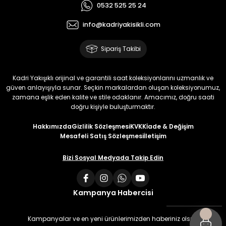
0532 525 25 24
info@kadriyakisikli.com
Sipariş Takibi
Kadri Yakışıklı orijinal ve garantili saat koleksiyonlarını uzmanlık ve
güven anlayışıyla sunar. Seçkin markalardan oluşan koleksiyonumuz,
zamana eşlik eden kalite ve stile odaklanır. Amacımız, doğru saati
doğru kişiyle buluşturmaktır.
Hakkımızda
Gizlilik Sözleşmesi
KVKK
İade & Değişim
Mesafeli Satış Sözleşmesi
İletişim
Bizi Sosyal Medyada Takip Edin
Kampanya Habercisi
Kampanyalar ve en yeni ürünlerimizden haberiniz olsun