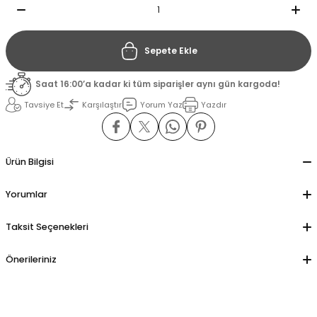
il
il
Sepete Ekle
stant
stant
Saat 16:00’a kadar ki tüm siparişler aynı gün kargoda!
Tavsiye Et
Karşılaştır
Yorum Yaz
Yazdır
ippe
ippe
ani
ani
Ürün Bilgisi
Yorumlar
Taksit Seçenekleri
Önerileriniz