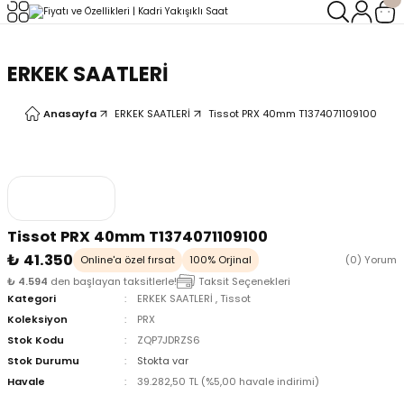
Geri Dön
Geri Dön
ERKEK SAATLERİ
LERİ
LERİ
Anasayfa
ERKEK SAATLERİ
Tissot PRX 40mm T1374071109100
Tissot PRX 40mm T1374071109100
₺ 41.350
Online'a özel fırsat
100% Orjinal
(0) Yorum
₺ 4.594
den başlayan taksitlerle!
Taksit Seçenekleri
Kategori
ERKEK SAATLERİ
,
Tissot
Koleksiyon
PRX
Stok Kodu
ZQP7JDRZS6
Stok Durumu
Stokta var
Havale
39.282,50 TL (%5,00 havale indirimi)
oix
oix