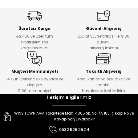
er
er
Ücretsiz Kargo
Güvenli Alışveriş
₺2.450 ve üzeri tüm
256bit SSL Sertifikası ile %100
siparişlerinizde
güvenli
kargo bedava!
alışveriş imkanı
Müşteri Memnuniyeti
Taksitli Alışveriş
14 Gün içerisinde kolay iade ve
Kredi kartlarına özel taksit ve
değişim
banka
%100 memnuniyet
havalesine özel indirim
İletişim Bilgilerimiz
WINS TOWN AVM Talaytepe Mah. 4005 Sk. No:1/A 183 İç Kapı No:78
Kayapınar/Diyarbakır
0532 525 25 24