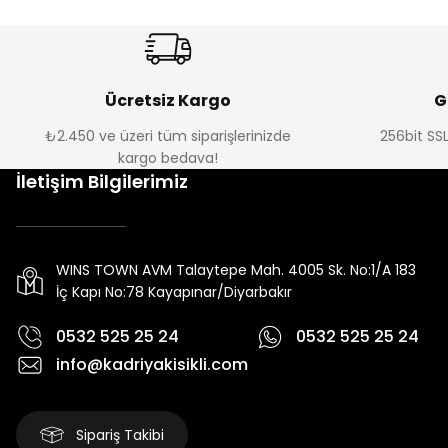
Ücretsiz Kargo
G
₺2.450 ve üzeri tüm siparişlerinizde
256bit SSL
kargo bedava!
İletişim Bilgilerimiz
WINS TOWN AVM Talaytepe Mah. 4005 Sk. No:1/A 183
İç Kapı No:78 Kayapınar/Diyarbakır
0532 525 25 24
0532 525 25 24
info@kadriyakisikli.com
Sipariş Takibi