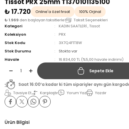
Tissot PRX 25mm T1370101135100
₺ 17.720
Online'a özel fırsat
100% Orjinal
₺ 1.969
den başlayan taksitlerle!
Taksit Seçenekleri
Kategori
KADIN SAATLERİ
,
Tissot
Koleksiyon
PRX
Stok Kodu
3X7Q4F1T8W
Stok Durumu
Stokta var
Havale
16.834,00 TL (%5,00 havale indirimi)
Sepete Ekle
Saat 16:00’a kadar ki tüm siparişler aynı gün kargod
Tavsiye Et
Karşılaştır
Yorum Yaz
Yazdır
Ürün Bilgisi