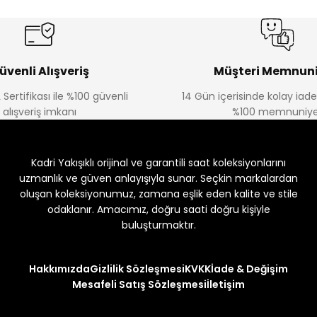
üvenli Alışveriş
Müşteri Memnuni
 Sertifikası ile %100 güvenli
14 Gün içerisinde kolay iad
alışveriş imkanı
%100 memnuniye
Kadri Yakışıklı orijinal ve garantili saat koleksiyonlarını
uzmanlık ve güven anlayışıyla sunar. Seçkin markalardan
oluşan koleksiyonumuz, zamana eşlik eden kalite ve stile
odaklanır. Amacımız, doğru saati doğru kişiyle
buluşturmaktır.
Hakkımızda
Gizlilik Sözleşmesi
KVKK
İade & Değişim
Mesafeli Satış Sözleşmesi
İletişim