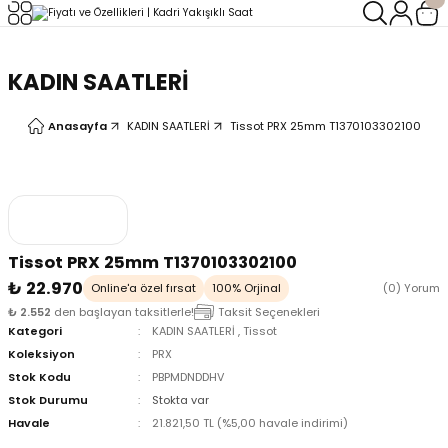
Geri Dön
Geri Dön
KADIN SAATLERİ
LERİ
LERİ
Anasayfa
KADIN SAATLERİ
Tissot PRX 25mm T1370103302100
Tissot PRX 25mm T1370103302100
₺ 22.970
Online'a özel fırsat
100% Orjinal
(0) Yorum
₺ 2.552
den başlayan taksitlerle!
Taksit Seçenekleri
Kategori
KADIN SAATLERİ
,
Tissot
Koleksiyon
PRX
Stok Kodu
PBPMDNDDHV
Stok Durumu
Stokta var
Havale
21.821,50 TL (%5,00 havale indirimi)
oix
oix