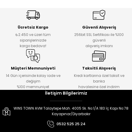
er
er
Ücretsiz Kargo
Güvenli Alışveriş
₺2.450 ve üzeri tüm
256bit SSL Sertifikası ile %100
siparişlerinizde
güvenli
kargo bedava!
alışveriş imkanı
Müşteri Memnuniyeti
Taksitli Alışveriş
14 Gün içerisinde kolay iade ve
Kredi kartlarına özel taksit ve
değişim
banka
%100 memnuniyet
havalesine özel indirim
İletişim Bilgilerimiz
WINS TOWN AVM Talaytepe Mah. 4005 Sk. No:1/A 183 İç Kapı No:78
Kayapınar/Diyarbakır
0532 525 25 24