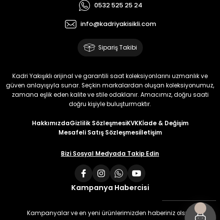
0532 525 25 24
info@kadriyakisikli.com
Sipariş Takibi
Kadri Yakışıklı orijinal ve garantili saat koleksiyonlarını uzmanlık ve
güven anlayışıyla sunar. Seçkin markalardan oluşan koleksiyonumuz,
zamana eşlik eden kalite ve stile odaklanır. Amacımız, doğru saati
doğru kişiyle buluşturmaktır.
Hakkımızda
Gizlilik Sözleşmesi
KVKK
İade & Değişim
Mesafeli Satış Sözleşmesi
İletişim
Bizi Sosyal Medyada Takip Edin
Kampanya Habercisi
Kampanyalar ve en yeni ürünlerimizden haberiniz olsun