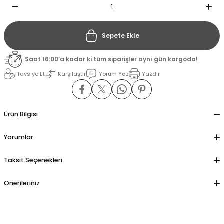
il
il
Sepete Ekle
stant
stant
Saat 16:00’a kadar ki tüm siparişler aynı gün kargoda!
Tavsiye Et
Karşılaştır
Yorum Yaz
Yazdır
ippe
ippe
ani
ani
Ürün Bilgisi
Yorumlar
Taksit Seçenekleri
Önerileriniz