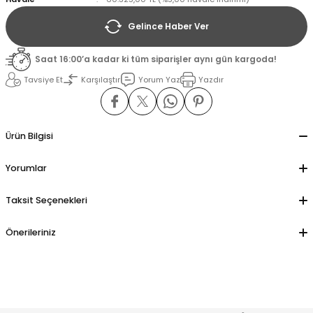
Gelince Haber Ver
il
il
Saat 16:00’a kadar ki tüm siparişler aynı gün kargoda!
stant
stant
Tavsiye Et
Karşılaştır
Yorum Yaz
Yazdır
ippe
ippe
Ürün Bilgisi
ani
ani
Yorumlar
Taksit Seçenekleri
Önerileriniz