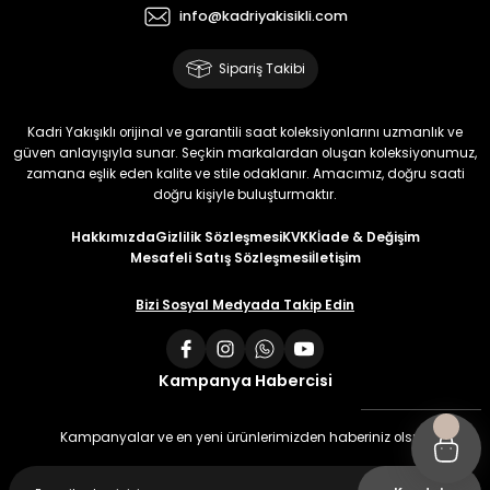
info@kadriyakisikli.com
Sipariş Takibi
Kadri Yakışıklı orijinal ve garantili saat koleksiyonlarını uzmanlık ve
güven anlayışıyla sunar. Seçkin markalardan oluşan koleksiyonumuz,
zamana eşlik eden kalite ve stile odaklanır. Amacımız, doğru saati
doğru kişiyle buluşturmaktır.
Hakkımızda
Gizlilik Sözleşmesi
KVKK
İade & Değişim
Mesafeli Satış Sözleşmesi
İletişim
Bizi Sosyal Medyada Takip Edin
Kampanya Habercisi
Kampanyalar ve en yeni ürünlerimizden haberiniz olsun