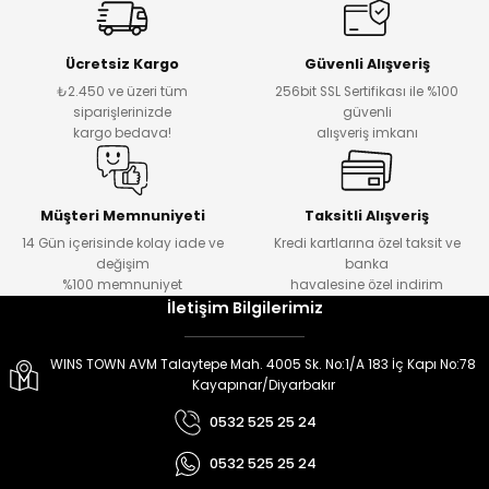
er
er
Ücretsiz Kargo
Güvenli Alışveriş
₺2.450 ve üzeri tüm
256bit SSL Sertifikası ile %100
siparişlerinizde
güvenli
kargo bedava!
alışveriş imkanı
Müşteri Memnuniyeti
Taksitli Alışveriş
14 Gün içerisinde kolay iade ve
Kredi kartlarına özel taksit ve
değişim
banka
%100 memnuniyet
havalesine özel indirim
İletişim Bilgilerimiz
WINS TOWN AVM Talaytepe Mah. 4005 Sk. No:1/A 183 İç Kapı No:78
Kayapınar/Diyarbakır
0532 525 25 24
0532 525 25 24