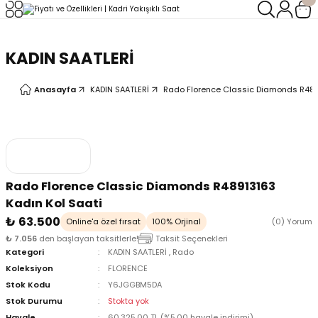
Geri Dön
Geri Dön
KADIN SAATLERİ
LERİ
LERİ
Anasayfa
KADIN SAATLERİ
Rado Florence Classic Diamonds R4891
Rado Florence Classic Diamonds R48913163
Kadın Kol Saati
₺ 63.500
Online'a özel fırsat
100% Orjinal
(0) Yorum
₺ 7.056
den başlayan taksitlerle!
Taksit Seçenekleri
Kategori
KADIN SAATLERİ
,
Rado
Koleksiyon
FLORENCE
Stok Kodu
Y6JGGBM5DA
Stok Durumu
Stokta yok
oix
oix
Havale
60.325,00 TL (%5,00 havale indirimi)