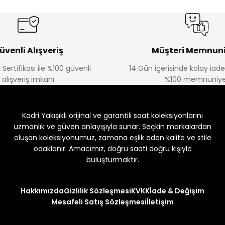
üvenli Alışveriş
Müşteri Memnuni
 Sertifikası ile %100 güvenli
14 Gün içerisinde kolay iad
alışveriş imkanı
%100 memnuniye
Kadri Yakışıklı orijinal ve garantili saat koleksiyonlarını
uzmanlık ve güven anlayışıyla sunar. Seçkin markalardan
oluşan koleksiyonumuz, zamana eşlik eden kalite ve stile
odaklanır. Amacımız, doğru saati doğru kişiyle
buluşturmaktır.
Hakkımızda
Gizlilik Sözleşmesi
KVKK
İade & Değişim
Mesafeli Satış Sözleşmesi
İletişim