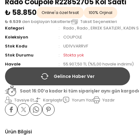
Rado Coupole R22852705 Kol Saati
₺ 58.850
Online'a özel fırsat
100% Orjinal
₺ 6.539
den başlayan taksitlerle!
Taksit Seçenekleri
Kategori
Rado
,
Rado
,
ERKEK SAATLERİ
,
KADIN S
Koleksiyon
COUPOLE
Stok Kodu
UD1VVARRVF
Stok Durumu
Stokta yok
Havale
55.907,50 TL (%5,00 havale indirimi)
Gelince Haber Ver
Saat 16:00’a kadar ki tüm siparişler aynı gün kargod
Tavsiye Et
Karşılaştır
Yorum Yaz
Yazdır
Ürün Bilgisi