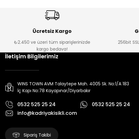
Ücretsiz Kargo
G
₺2.450 ve üzeri tüm siparişlerinizde
256bit SSL
kargo bedava!
İletişim Bilgilerimiz
WINS TOWN AVM Talaytepe Mah. 4005 Sk. No:1/A 183
İç Kapı No:78 Kayapınar/Diyarbakır
0532 525 25 24
0532 525 25 24
info@kadriyakisikli.com
Sipariş Takibi