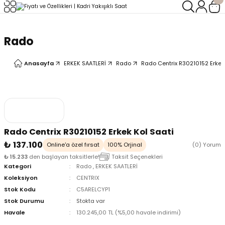
Geri Dön
Geri Dön
Rado
LERİ
LERİ
Anasayfa
ERKEK SAATLERİ
Rado
Rado Centrix R30210152 Erkek
Rado Centrix R30210152 Erkek Kol Saati
₺ 137.100
Online'a özel fırsat
100% Orjinal
(0) Yorum
₺ 15.233
den başlayan taksitlerle!
Taksit Seçenekleri
Kategori
Rado
,
ERKEK SAATLERİ
Koleksiyon
CENTRIX
Stok Kodu
C5ARELCYP1
Stok Durumu
Stokta var
Havale
130.245,00 TL (%5,00 havale indirimi)
oix
oix