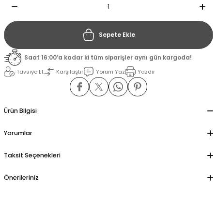
il
il
Sepete Ekle
stant
stant
Saat 16:00’a kadar ki tüm siparişler aynı gün kargoda!
Tavsiye Et
Karşılaştır
Yorum Yaz
Yazdır
ippe
ippe
ani
ani
Ürün Bilgisi
Yorumlar
Taksit Seçenekleri
Önerileriniz