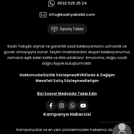
0532 525 25 24
info@kadriyakisikli.com
Sipariş Takibi
Kadri Yakışıklı orijinal ve garantili saat koleksiyonlarını uzmanlık ve
güven anlayışıyla sunar. Seçkin markalardan oluşan koleksiyonumuz,
zamana eşlik eden kalite ve stile odaklanır. Amacımız, doğru saati
doğru kişiyle buluşturmaktır.
Hakkımızda
Gizlilik Sözleşmesi
KVKK
İade & Değişim
Mesafeli Satış Sözleşmesi
İletişim
Bizi Sosyal Medyada Takip Edin
Kampanya Habercisi
Kampanyalar ve en yeni ürünlerimizden haberiniz olsun