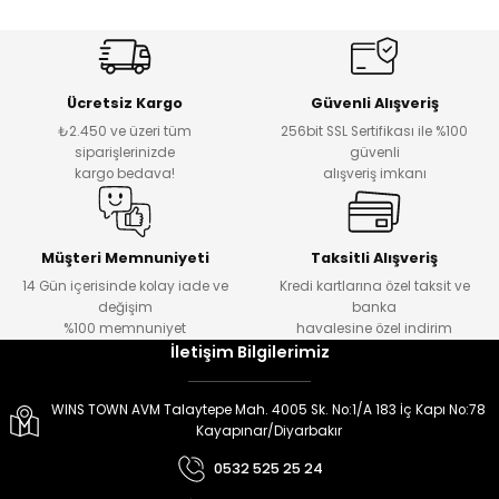
er
er
Ücretsiz Kargo
Güvenli Alışveriş
₺2.450 ve üzeri tüm
256bit SSL Sertifikası ile %100
siparişlerinizde
güvenli
kargo bedava!
alışveriş imkanı
Müşteri Memnuniyeti
Taksitli Alışveriş
14 Gün içerisinde kolay iade ve
Kredi kartlarına özel taksit ve
değişim
banka
%100 memnuniyet
havalesine özel indirim
İletişim Bilgilerimiz
WINS TOWN AVM Talaytepe Mah. 4005 Sk. No:1/A 183 İç Kapı No:78
Kayapınar/Diyarbakır
0532 525 25 24