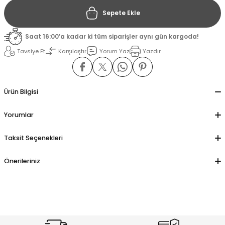
Sepete Ekle
il
il
Saat 16:00’a kadar ki tüm siparişler aynı gün kargoda!
stant
stant
Tavsiye Et
Karşılaştır
Yorum Yaz
Yazdır
ippe
ippe
Ürün Bilgisi
ani
ani
Yorumlar
Taksit Seçenekleri
Önerileriniz