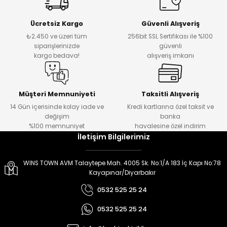
er
er
Ücretsiz Kargo
Güvenli Alışveriş
₺2.450 ve üzeri tüm
256bit SSL Sertifikası ile %100
siparişlerinizde
güvenli
kargo bedava!
alışveriş imkanı
Müşteri Memnuniyeti
Taksitli Alışveriş
14 Gün içerisinde kolay iade ve
Kredi kartlarına özel taksit ve
değişim
banka
%100 memnuniyet
havalesine özel indirim
İletişim Bilgilerimiz
WINS TOWN AVM Talaytepe Mah. 4005 Sk. No:1/A 183 İç Kapı No:78
Kayapınar/Diyarbakır
0532 525 25 24
0532 525 25 24