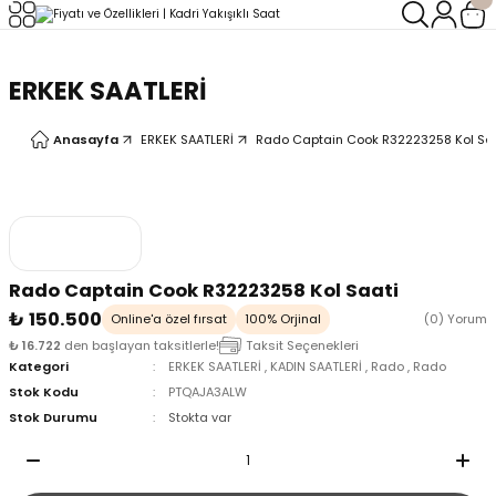
Geri Dön
Geri Dön
ERKEK SAATLERİ
LERİ
LERİ
Anasayfa
ERKEK SAATLERİ
Rado Captain Cook R32223258 Kol Sa
Rado Captain Cook R32223258 Kol Saati
₺ 150.500
Online'a özel fırsat
100% Orjinal
(0) Yorum
₺ 16.722
den başlayan taksitlerle!
Taksit Seçenekleri
Kategori
ERKEK SAATLERİ
,
KADIN SAATLERİ
,
Rado
,
Rado
Stok Kodu
PTQAJA3ALW
Stok Durumu
Stokta var
oix
oix