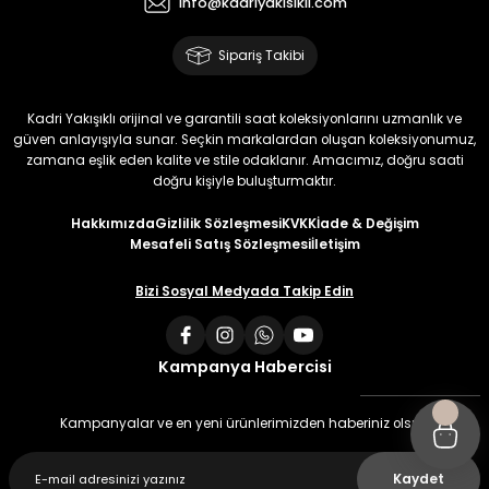
info@kadriyakisikli.com
Sipariş Takibi
Kadri Yakışıklı orijinal ve garantili saat koleksiyonlarını uzmanlık ve
güven anlayışıyla sunar. Seçkin markalardan oluşan koleksiyonumuz,
zamana eşlik eden kalite ve stile odaklanır. Amacımız, doğru saati
doğru kişiyle buluşturmaktır.
Hakkımızda
Gizlilik Sözleşmesi
KVKK
İade & Değişim
Mesafeli Satış Sözleşmesi
İletişim
Bizi Sosyal Medyada Takip Edin
Kampanya Habercisi
Kampanyalar ve en yeni ürünlerimizden haberiniz olsun
Kaydet