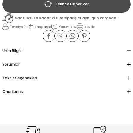
Gelince Haber Ver
il
il
Saat 16:00’a kadar ki tüm siparişler aynı gün kargoda!
Tavsiye Et
Karşılaştır
Yorum Yaz
Yazdır
stant
stant
ippe
ippe
Ürün Bilgisi
ani
ani
Yorumlar
Taksit Seçenekleri
Önerileriniz