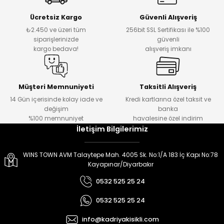
er
er
Ücretsiz Kargo
Güvenli Alışveriş
₺2.450 ve üzeri tüm
256bit SSL Sertifikası ile %100
siparişlerinizde
güvenli
kargo bedava!
alışveriş imkanı
Müşteri Memnuniyeti
Taksitli Alışveriş
14 Gün içerisinde kolay iade ve
Kredi kartlarına özel taksit ve
değişim
banka
%100 memnuniyet
havalesine özel indirim
İletişim Bilgilerimiz
WINS TOWN AVM Talaytepe Mah. 4005 Sk. No:1/A 183 İç Kapı No:78
Kayapınar/Diyarbakır
0532 525 25 24
0532 525 25 24
info@kadriyakisikli.com