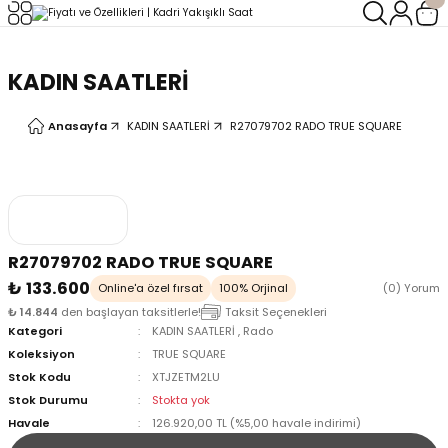
Geri Dön
Geri Dön
KADIN SAATLERİ
LERİ
LERİ
Anasayfa
KADIN SAATLERİ
R27079702 RADO TRUE SQUARE
R27079702 RADO TRUE SQUARE
₺ 133.600
Online'a özel fırsat
100% Orjinal
(0) Yorum
₺ 14.844
den başlayan taksitlerle!
Taksit Seçenekleri
Kategori
KADIN SAATLERİ
,
Rado
Koleksiyon
TRUE SQUARE
Stok Kodu
XTJZETM2LU
Stok Durumu
Stokta yok
Havale
126.920,00 TL (%5,00 havale indirimi)
oix
oix