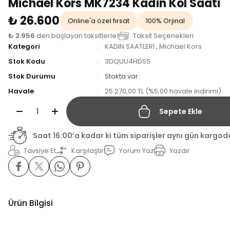
Michael Kors MK7234 Kadın Kol Saati
₺ 26.600
Online'a özel fırsat
100% Orjinal
₺ 2.956
den başlayan taksitlerle!
Taksit Seçenekleri
Kategori
KADIN SAATLERİ
,
Michael Kors
Stok Kodu
3DQUU4HDSS
Stok Durumu
Stokta var
Havale
25.270,00 TL (%5,00 havale indirimi)
Sepete Ekle
Saat 16:00’a kadar ki tüm siparişler aynı gün kargod
Tavsiye Et
Karşılaştır
Yorum Yaz
Yazdır
Ürün Bilgisi