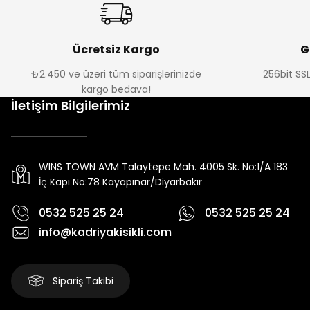
Ücretsiz Kargo
G
₺2.450 ve üzeri tüm siparişlerinizde
256bit SSL
kargo bedava!
İletişim Bilgilerimiz
WINS TOWN AVM Talaytepe Mah. 4005 Sk. No:1/A 183
İç Kapı No:78 Kayapınar/Diyarbakır
0532 525 25 24
0532 525 25 24
info@kadriyakisikli.com
Sipariş Takibi