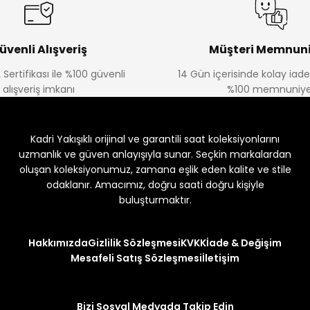
üvenli Alışveriş
Müşteri Memnuni
 Sertifikası ile %100 güvenli
14 Gün içerisinde kolay iad
alışveriş imkanı
%100 memnuniye
Kadri Yakışıklı orijinal ve garantili saat koleksiyonlarını
uzmanlık ve güven anlayışıyla sunar. Seçkin markalardan
oluşan koleksiyonumuz, zamana eşlik eden kalite ve stile
odaklanır. Amacımız, doğru saati doğru kişiyle
buluşturmaktır.
Hakkımızda
Gizlilik Sözleşmesi
KVKK
İade & Değişim
Mesafeli Satış Sözleşmesi
İletişim
Bizi Sosyal Medyada Takip Edin