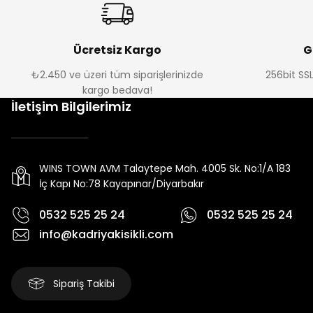
Ücretsiz Kargo
G
₺2.450 ve üzeri tüm siparişlerinizde
256bit SSL
kargo bedava!
İletişim Bilgilerimiz
WINS TOWN AVM Talaytepe Mah. 4005 Sk. No:1/A 183
İç Kapı No:78 Kayapınar/Diyarbakır
0532 525 25 24
0532 525 25 24
info@kadriyakisikli.com
Sipariş Takibi