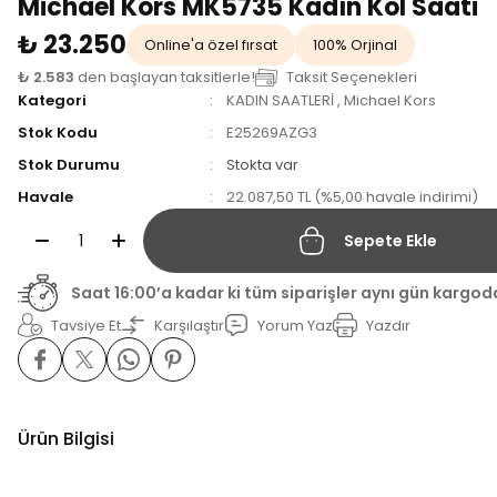
Michael Kors MK5735 Kadın Kol Saati
₺ 23.250
Online'a özel fırsat
100% Orjinal
₺ 2.583
den başlayan taksitlerle!
Taksit Seçenekleri
Kategori
KADIN SAATLERİ
,
Michael Kors
Stok Kodu
E25269AZG3
Stok Durumu
Stokta var
Havale
22.087,50 TL (%5,00 havale indirimi)
Sepete Ekle
Saat 16:00’a kadar ki tüm siparişler aynı gün kargod
Tavsiye Et
Karşılaştır
Yorum Yaz
Yazdır
Ürün Bilgisi