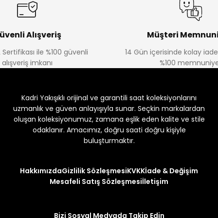
üvenli Alışveriş
Müşteri Memnuni
 Sertifikası ile %100 güvenli
14 Gün içerisinde kolay iad
alışveriş imkanı
%100 memnuniye
Kadri Yakışıklı orijinal ve garantili saat koleksiyonlarını
uzmanlık ve güven anlayışıyla sunar. Seçkin markalardan
oluşan koleksiyonumuz, zamana eşlik eden kalite ve stile
odaklanır. Amacımız, doğru saati doğru kişiyle
buluşturmaktır.
Hakkımızda
Gizlilik Sözleşmesi
KVKK
İade & Değişim
Mesafeli Satış Sözleşmesi
İletişim
Bizi Sosyal Medyada Takip Edin