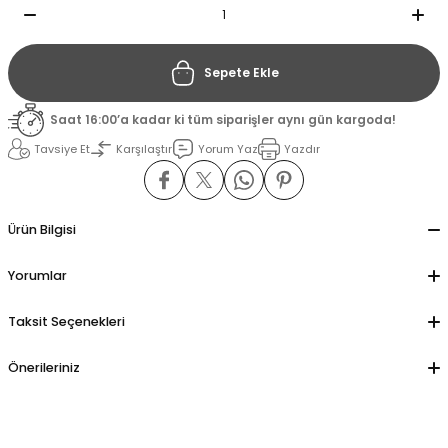
il
il
Sepete Ekle
stant
stant
Saat 16:00’a kadar ki tüm siparişler aynı gün kargoda!
Tavsiye Et
Karşılaştır
Yorum Yaz
Yazdır
ippe
ippe
ani
ani
Ürün Bilgisi
Yorumlar
Taksit Seçenekleri
Önerileriniz