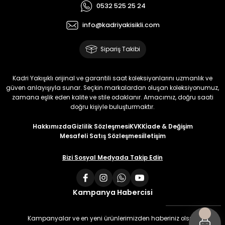
0532 525 25 24
info@kadriyakisikli.com
Sipariş Takibi
Kadri Yakışıklı orijinal ve garantili saat koleksiyonlarını uzmanlık ve
güven anlayışıyla sunar. Seçkin markalardan oluşan koleksiyonumuz,
zamana eşlik eden kalite ve stile odaklanır. Amacımız, doğru saati
doğru kişiyle buluşturmaktır.
Hakkımızda
Gizlilik Sözleşmesi
KVKK
İade & Değişim
Mesafeli Satış Sözleşmesi
İletişim
Bizi Sosyal Medyada Takip Edin
Kampanya Habercisi
Kampanyalar ve en yeni ürünlerimizden haberiniz olsun