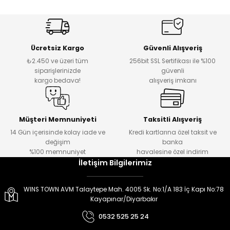
er
er
Ücretsiz Kargo
Güvenli Alışveriş
₺2.450 ve üzeri tüm
256bit SSL Sertifikası ile %100
siparişlerinizde
güvenli
kargo bedava!
alışveriş imkanı
Müşteri Memnuniyeti
Taksitli Alışveriş
14 Gün içerisinde kolay iade ve
Kredi kartlarına özel taksit ve
değişim
banka
%100 memnuniyet
havalesine özel indirim
İletişim Bilgilerimiz
WINS TOWN AVM Talaytepe Mah. 4005 Sk. No:1/A 183 İç Kapı No:78
Kayapınar/Diyarbakır
0532 525 25 24