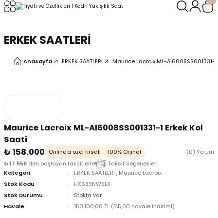
Geri Dön
Geri Dön
ERKEK SAATLERİ
LERİ
LERİ
Anasayfa
ERKEK SAATLERİ
Maurice Lacroix ML-AI6008SS001331-1 
Maurice Lacroix ML-AI6008SS001331-1 Erkek Kol
Saati
₺ 158.000
Online'a özel fırsat
100% Orjinal
(0) Yorum
₺ 17.556
den başlayan taksitlerle!
Taksit Seçenekleri
Kategori
ERKEK SAATLERİ
,
Maurice Lacroix
Stok Kodu
HX633NW5LX
Stok Durumu
Stokta var
Havale
150.100,00 TL (%5,00 havale indirimi)
oix
oix