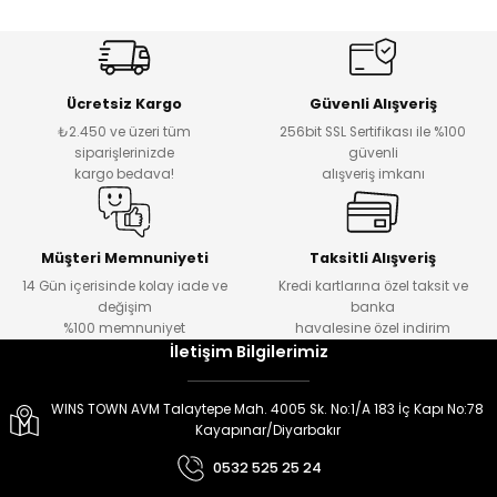
er
er
Ücretsiz Kargo
Güvenli Alışveriş
₺2.450 ve üzeri tüm
256bit SSL Sertifikası ile %100
siparişlerinizde
güvenli
kargo bedava!
alışveriş imkanı
Müşteri Memnuniyeti
Taksitli Alışveriş
14 Gün içerisinde kolay iade ve
Kredi kartlarına özel taksit ve
değişim
banka
%100 memnuniyet
havalesine özel indirim
İletişim Bilgilerimiz
WINS TOWN AVM Talaytepe Mah. 4005 Sk. No:1/A 183 İç Kapı No:78
Kayapınar/Diyarbakır
0532 525 25 24