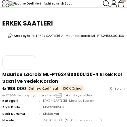
Geri Dön
Geri Dön
ERKEK SAATLERİ
LERİ
LERİ
Anasayfa
ERKEK SAATLERİ
Maurice Lacroix ML-PT6248SS00L130-4 
Maurice Lacroix ML-PT6248SS00L130-4 Erkek Kol
Saati ve Yedek Kordon
₺ 158.000
Online'a özel fırsat
100% Orjinal
(0) Yorum
₺ 17.556
den başlayan taksitlerle!
Taksit Seçenekleri
Kategori
ERKEK SAATLERİ
,
Maurice Lacroix
Stok Kodu
M5XN2R85F9
Stok Durumu
Stokta var
Havale
150.100,00 TL (%5,00 havale indirimi)
oix
oix