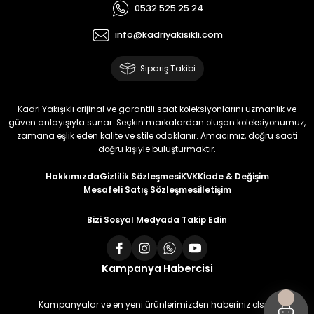
0532 525 25 24
info@kadriyakisikli.com
Sipariş Takibi
Kadri Yakışıklı orijinal ve garantili saat koleksiyonlarını uzmanlık ve
güven anlayışıyla sunar. Seçkin markalardan oluşan koleksiyonumuz,
zamana eşlik eden kalite ve stile odaklanır. Amacımız, doğru saati
doğru kişiyle buluşturmaktır.
Hakkımızda
Gizlilik Sözleşmesi
KVKK
İade & Değişim
Mesafeli Satış Sözleşmesi
İletişim
Bizi Sosyal Medyada Takip Edin
Kampanya Habercisi
Kampanyalar ve en yeni ürünlerimizden haberiniz olsun