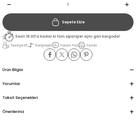
il
il
Sepete Ekle
stant
stant
Saat 16:00’a kadar ki tüm siparişler aynı gün kargoda!
Tavsiye Et
Karşılaştır
Yorum Yaz
Yazdır
ippe
ippe
ani
ani
Ürün Bilgisi
Yorumlar
Taksit Seçenekleri
Önerileriniz