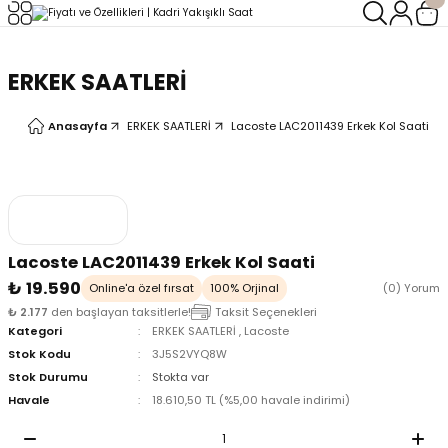
Geri Dön
Geri Dön
ERKEK SAATLERİ
LERİ
LERİ
Anasayfa
ERKEK SAATLERİ
Lacoste LAC2011439 Erkek Kol Saati
Lacoste LAC2011439 Erkek Kol Saati
₺ 19.590
Online'a özel fırsat
100% Orjinal
(0) Yorum
₺ 2.177
den başlayan taksitlerle!
Taksit Seçenekleri
Kategori
ERKEK SAATLERİ
,
Lacoste
Stok Kodu
3J5S2VYQ8W
Stok Durumu
Stokta var
Havale
18.610,50 TL (%5,00 havale indirimi)
oix
oix