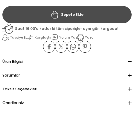
Sepete Ekle
il
il
Saat 16:00’a kadar ki tüm siparişler aynı gün kargoda!
stant
stant
Tavsiye Et
Karşılaştır
Yorum Yaz
Yazdır
ippe
ippe
ani
ani
Ürün Bilgisi
Yorumlar
Taksit Seçenekleri
Önerileriniz