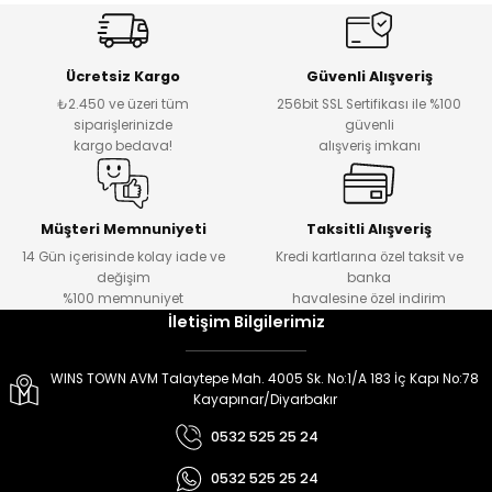
er
er
Ücretsiz Kargo
Güvenli Alışveriş
₺2.450 ve üzeri tüm
256bit SSL Sertifikası ile %100
siparişlerinizde
güvenli
kargo bedava!
alışveriş imkanı
Müşteri Memnuniyeti
Taksitli Alışveriş
14 Gün içerisinde kolay iade ve
Kredi kartlarına özel taksit ve
değişim
banka
%100 memnuniyet
havalesine özel indirim
İletişim Bilgilerimiz
WINS TOWN AVM Talaytepe Mah. 4005 Sk. No:1/A 183 İç Kapı No:78
Kayapınar/Diyarbakır
0532 525 25 24
0532 525 25 24