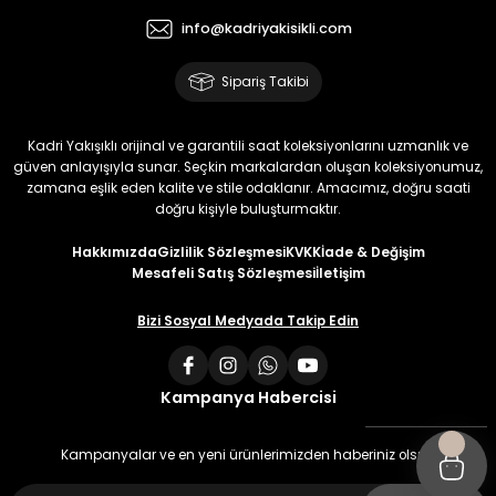
info@kadriyakisikli.com
Sipariş Takibi
Kadri Yakışıklı orijinal ve garantili saat koleksiyonlarını uzmanlık ve
güven anlayışıyla sunar. Seçkin markalardan oluşan koleksiyonumuz,
zamana eşlik eden kalite ve stile odaklanır. Amacımız, doğru saati
doğru kişiyle buluşturmaktır.
Hakkımızda
Gizlilik Sözleşmesi
KVKK
İade & Değişim
Mesafeli Satış Sözleşmesi
İletişim
Bizi Sosyal Medyada Takip Edin
Kampanya Habercisi
Kampanyalar ve en yeni ürünlerimizden haberiniz olsun