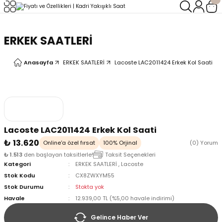
Geri Dön
Geri Dön
ERKEK SAATLERİ
LERİ
LERİ
Anasayfa
ERKEK SAATLERİ
Lacoste LAC2011424 Erkek Kol Saati
Lacoste LAC2011424 Erkek Kol Saati
₺ 13.620
Online'a özel fırsat
100% Orjinal
(0) Yorum
₺ 1.513
den başlayan taksitlerle!
Taksit Seçenekleri
Kategori
ERKEK SAATLERİ
,
Lacoste
Stok Kodu
CX8ZWXYM55
Stok Durumu
Stokta yok
Havale
12.939,00 TL (%5,00 havale indirimi)
Gelince Haber Ver
oix
oix