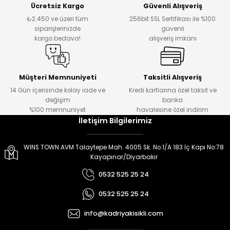
Ücretsiz Kargo
Güvenli Alışveriş
er
er
₺2.450 ve üzeri tüm
256bit SSL Sertifikası ile %100
siparişlerinizde
güvenli
kargo bedava!
alışveriş imkanı
Müşteri Memnuniyeti
Taksitli Alışveriş
14 Gün içerisinde kolay iade ve
Kredi kartlarına özel taksit ve
değişim
banka
%100 memnuniyet
havalesine özel indirim
İletişim Bilgilerimiz
WINS TOWN AVM Talaytepe Mah. 4005 Sk. No:1/A 183 İç Kapı No:78
Kayapınar/Diyarbakır
0532 525 25 24
0532 525 25 24
info@kadriyakisikli.com