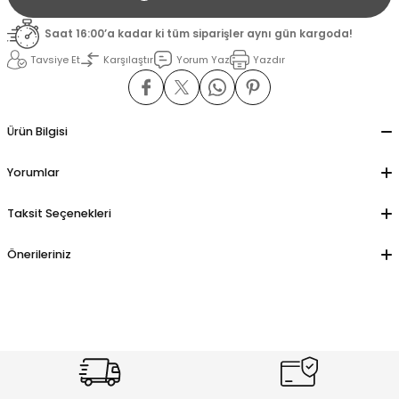
Saat 16:00’a kadar ki tüm siparişler aynı gün kargoda!
il
il
Tavsiye Et
Karşılaştır
Yorum Yaz
Yazdır
stant
stant
Ürün Bilgisi
ippe
ippe
Yorumlar
ani
ani
Taksit Seçenekleri
Önerileriniz