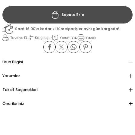
Sepete Ekle
il
il
Saat 16:00’a kadar ki tüm siparişler aynı gün kargoda!
stant
stant
Tavsiye Et
Karşılaştır
Yorum Yaz
Yazdır
ippe
ippe
ani
ani
Ürün Bilgisi
Yorumlar
Taksit Seçenekleri
Önerileriniz