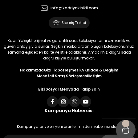
info@kadriyakisikli.com
Sipariş Takibi
Kadri Yakışıklı orijinal ve garantili saat koleksiyonlarını uzmanlık ve
güven anlayışıyla sunar. Seçkin markalardan oluşan koleksiyonumuz,
zamana eşlik eden kalite ve stile odaklanır. Amacımız, doğru saati
doğru kişiyle buluşturmaktır.
Hakkımızda
Gizlilik Sözleşmesi
KVKK
İade & Değişim
Mesafeli Satış Sözleşmesi
İletişim
Bizi Sosyal Medyada Takip Edin
Kampanya Habercisi
Kampanyalar ve en yeni ürünlerimizden haberiniz olsun