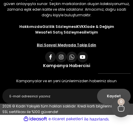
güven anlayışıyla sunar. Seçkin markalardan oluşan koleksiyonumuz,
zamana eşlik eden kalite ve stile odaklanır. Amacımız, doğru saati
doğru kişiyle buluşturmaktır.
Hakkımızda
Gizlilik Sözleşmesi
KVKK
İade & Değişim
Mesafeli Satış Sözleşmesi
İletişim
Bizi Sosyal Medyada Takip Edin
Kampanya Habercisi
Kampanyalar ve en yeni ürünlerimizden haberiniz olsun
Kaydet
0
2026 © Kadri Yakışıklı tüm hakları saklıdır. Kredi kartı bilgileriniz 256 bit
SSL sertifikası ile %100 güvende!
ideasoft
ile
e-
hazırlandı.
ticaret
paketleri