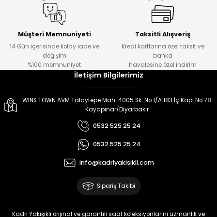
Müşteri Memnuniyeti
Taksitli Alışveriş
14 Gün içerisinde kolay iade ve
Kredi kartlarına özel taksit ve
değişim
banka
%100 memnuniyet
havalesine özel indirim
İletişim Bilgilerimiz
WINS TOWN AVM Talaytepe Mah. 4005 Sk. No:1/A 183 İç Kapı No:78
Kayapınar/Diyarbakır
0532 525 25 24
0532 525 25 24
info@kadriyakisikli.com
Sipariş Takibi
Kadri Yakışıklı orijinal ve garantili saat koleksiyonlarını uzmanlık ve