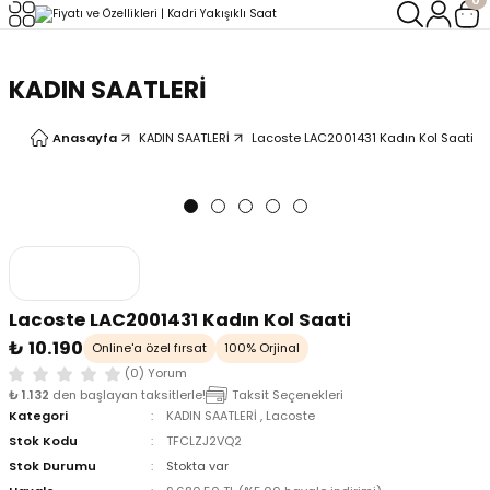
Geri Dön
Geri Dön
KADIN SAATLERİ
LERİ
LERİ
Anasayfa
KADIN SAATLERİ
Lacoste LAC2001431 Kadın Kol Saati
Lacoste LAC2001431 Kadın Kol Saati
₺ 10.190
Online'a özel fırsat
100% Orjinal
(0) Yorum
₺ 1.132
den başlayan taksitlerle!
Taksit Seçenekleri
Kategori
KADIN SAATLERİ
,
Lacoste
Stok Kodu
TFCLZJ2VQ2
Stok Durumu
Stokta var
oix
oix