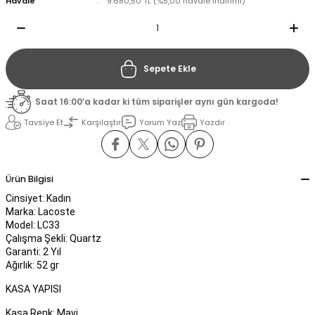
Havale
9.680,50 TL (%5,00 havale indirimi)
il
il
Sepete Ekle
stant
stant
Saat 16:00’a kadar ki tüm siparişler aynı gün kargoda!
ippe
ippe
Tavsiye Et
Karşılaştır
Yorum Yaz
Yazdır
ani
ani
Ürün Bilgisi
Cinsiyet: Kadın
Marka: Lacoste
Model: LC33
Çalışma Şekli: Quartz
Garanti: 2 Yıl
Ağırlık: 52 gr
KASA YAPISI
Kasa Renk: Mavi