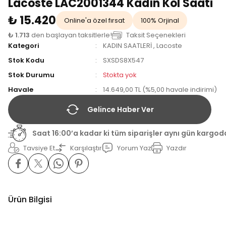
Lacoste LAC2001344 Kadın Kol Saati
₺ 15.420
Online'a özel fırsat
100% Orjinal
₺ 1.713
den başlayan taksitlerle!
Taksit Seçenekleri
Kategori
KADIN SAATLERİ
,
Lacoste
Stok Kodu
SXSDS8X547
Stok Durumu
Stokta yok
Havale
14.649,00 TL (%5,00 havale indirimi)
Gelince Haber Ver
Saat 16:00’a kadar ki tüm siparişler aynı gün kargod
Tavsiye Et
Karşılaştır
Yorum Yaz
Yazdır
Ürün Bilgisi