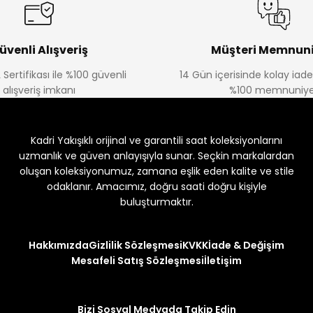
üvenli Alışveriş
Müşteri Memnuni
 Sertifikası ile %100 güvenli
14 Gün içerisinde kolay iad
alışveriş imkanı
%100 memnuniye
Kadri Yakışıklı orijinal ve garantili saat koleksiyonlarını
uzmanlık ve güven anlayışıyla sunar. Seçkin markalardan
oluşan koleksiyonumuz, zamana eşlik eden kalite ve stile
odaklanır. Amacımız, doğru saati doğru kişiyle
buluşturmaktır.
Hakkımızda
Gizlilik Sözleşmesi
KVKK
İade & Değişim
Mesafeli Satış Sözleşmesi
İletişim
Bizi Sosyal Medyada Takip Edin