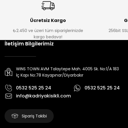
Ücretsiz Kargo
G
₺2.450 ve üzeri tüm siparişlerinizde
256bit SSL
kargo bedava!
İletişim Bilgilerimiz
WINS TOWN AVM Talaytepe Mah. 4005 Sk. No:1/A 183
İç Kapı No:78 Kayapınar/Diyarbakır
0532 525 25 24
0532 525 25 24
info@kadriyakisikli.com
Sipariş Takibi