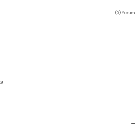
(0) Yorum
a!